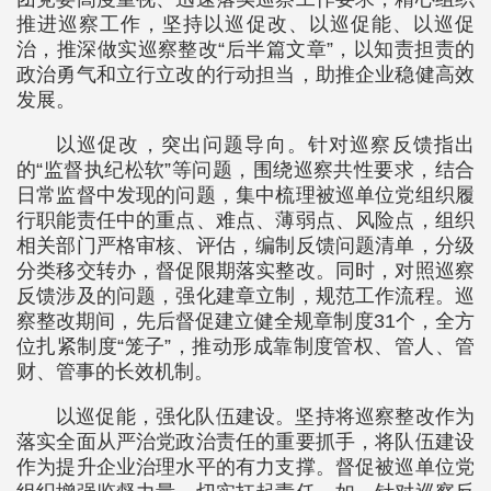
推进巡察工作，坚持以巡促改、以巡促能、以巡促
治，推深做实巡察整改“后半篇文章”，以知责担责的
政治勇气和立行立改的行动担当，助推企业稳健高效
发展。
以巡促改，突出问题导向。针对巡察反馈指出
的“监督执纪松软”等问题，围绕巡察共性要求，结合
日常监督中发现的问题，集中梳理被巡单位党组织履
行职能责任中的重点、难点、薄弱点、风险点，组织
相关部门严格审核、评估，编制反馈问题清单，分级
分类移交转办，督促限期落实整改。同时，对照巡察
反馈涉及的问题，强化建章立制，规范工作流程。巡
察整改期间，先后督促建立健全规章制度31个，全方
位扎紧制度“笼子”，推动形成靠制度管权、管人、管
财、管事的长效机制。
以巡促能，强化队伍建设。坚持将巡察整改作为
落实全面从严治党政治责任的重要抓手，将队伍建设
作为提升企业治理水平的有力支撑。督促被巡单位党