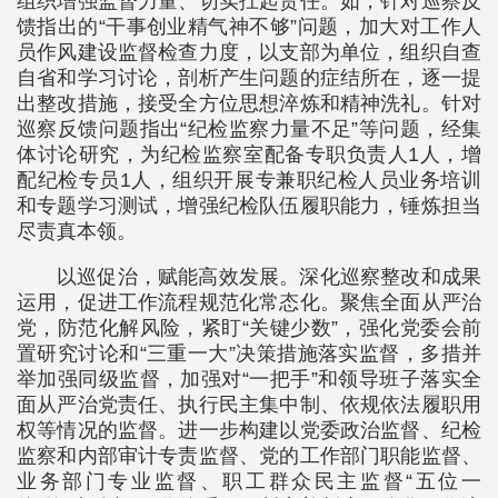
组织增强监督力量、切实扛起责任。如，针对巡察反
馈指出的“干事创业精气神不够”问题，加大对工作人
员作风建设监督检查力度，以支部为单位，组织自查
自省和学习讨论，剖析产生问题的症结所在，逐一提
出整改措施，接受全方位思想淬炼和精神洗礼。针对
巡察反馈问题指出“纪检监察力量不足”等问题，经集
体讨论研究，为纪检监察室配备专职负责人1人，增
配纪检专员1人，组织开展专兼职纪检人员业务培训
和专题学习测试，增强纪检队伍履职能力，锤炼担当
尽责真本领。
以巡促治，赋能高效发展。深化巡察整改和成果
运用，促进工作流程规范化常态化。聚焦全面从严治
党，防范化解风险，紧盯“关键少数”，强化党委会前
置研究讨论和“三重一大”决策措施落实监督，多措并
举加强同级监督，加强对“一把手”和领导班子落实全
面从严治党责任、执行民主集中制、依规依法履职用
权等情况的监督。进一步构建以党委政治监督、纪检
监察和内部审计专责监督、党的工作部门职能监督、
业务部门专业监督、职工群众民主监督“五位一