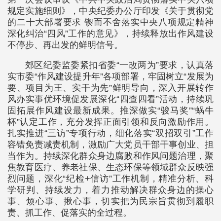
规定实施细则》，中央纪委办公厅印发《关于贯彻党
的二十大部署要求 锲而不舍落实中央八项规定精神
深化纠治“四风”工作的意见》，持续释放出作风建设
不停步、再出发的鲜明信号。
郊区纪委监委紧扣省委“一改两为”要求，认真落
实市委“作风建设提升年”各项部署，牢固树立“发展为
要、项目为王、实干为先”鲜明导向，深入开展转作
风办实事优环境促发展深化“四查四看”活动，持续巩
固拓展作风建设最新成果。推深做实“骏马奖”“蜗牛
杯”认定工作，充分发挥正面引领和反向激励作用。
扎实推进“三访”专项行动，细化落实“双招双引”工作
容错免责减责机制，激励广大党员干部干事创业、担
当作为。持续深化群众身边腐败和作风问题治理，聚
焦教育医疗、养老社保、生态环保等领域群众反映强
烈问题，深化“纪检+信访”工作机制，精准分析、科
学研判、持续发力，着力推动解决群众身边的操心
事、烦心事、揪心事，切实把为民宗旨贯彻到履职
责、抓工作、促落实的全过程。