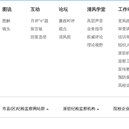
图说
互动
论坛
清风学堂
工作
图解
月评"e"题
廉政时评
高层声音
党风
镜头
留言板
观点
业务指导
审查
回复选登
清风苑
权威评论
信访
理论视野
组织
派驻
巡察
宣传
预防
高校
市县(区)纪检监察网站群
派驻纪检监察机构
院校企