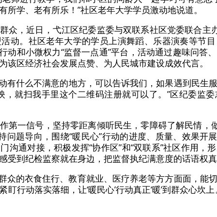
有所学、老有所乐！”社区老年大学学员激动地说道。
群众，近日，弋江区纪委监委与双联系社区党委联合主办
盟活动。社区老年大学的学员上演舞蹈、乐器演奏等节目
民心行动和小微权力“监督一点通”平台，活动通过趣味问
为该区经济社会发展点赞、为人民城市建设成效代言。
暖民心行动有什么不满意的地方，可以告诉我们，如果遇到民
反映，就扫我手里这个二维码注册就可以了。”区纪委监
作第一信号，坚持零距离倾听民生，零障碍了解民情，做
持问题导向，围绕“暖民心”行动的进度、质量、效果开展监
门沟通对接，积极发挥“协作区”和“双联系”社区作用，
感受到纪检监察就在身边，把监督执纪满意度的话语权真
动关系到群众的衣食住行、教育就业、医疗养老等方方面面，
盯行动落实落细，让‘暖民心’行动真正‘暖’到群众心坎