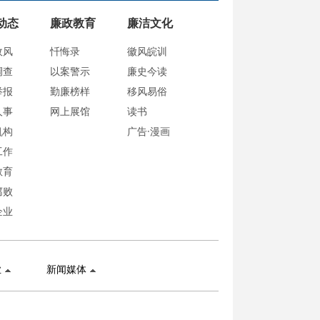
动态
廉政教育
廉洁文化
政风
忏悔录
徽风皖训
调查
以案警示
廉史今读
举报
勤廉榜样
移风易俗
人事
网上展馆
读书
机构
广告·漫画
工作
教育
腐败
企业
业
新闻媒体