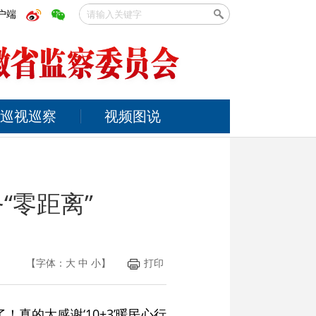
户端
巡视巡察
视频图说
“零距离”
【字体：
大
中
小
】
打印
真的太感谢‘10+3’暖民心行