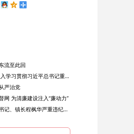
东流至此回
省委常委会会议强调 深入学习贯彻习近平总书记重要讲话精神 以高质量党建引领高质量发展 梁言顺主持并讲话
从严治党
网 为清廉建设注入“廉动力”
绩溪县长安镇原党委副书记、镇长程枫华严重违纪违法被开除党籍和公职