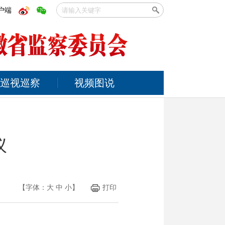
户端
巡视巡察
视频图说
议
【字体：
大
中
小
】
打印