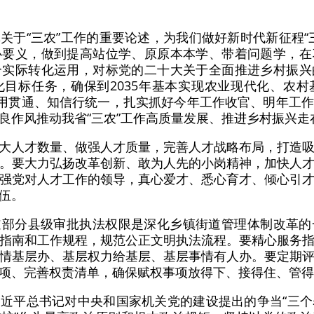
关于“三农”工作的重要论述，为我们做好新时代新征程“
心要义，做到提高站位学、原原本本学、带着问题学，在
合实际转化运用，对标党的二十大关于全面推进乡村振兴
目标任务，确保到2035年基本实现农业现代化、农
思用贯通、知信行统一，扎实抓好今年工作收官、明年工
良作风推动我省“三农”工作高质量发展、推进乡村振兴走
大人才数量、做强人才质量，完善人才战略布局，打造
。要大力弘扬改革创新、敢为人先的小岗精神，加快人
强党对人才工作的领导，真心爱才、悉心育才、倾心引
伍。
道部分县级审批执法权限是深化乡镇街道管理体制改革的
指南和工作规程，规范公正文明执法流程。要精心服务
情基层办、基层权力给基层、基层事情有人办。要定期
项、完善权责清单，确保赋权事项放得下、接得住、管得
近平总书记对中央和国家机关党的建设提出的争当“三个表