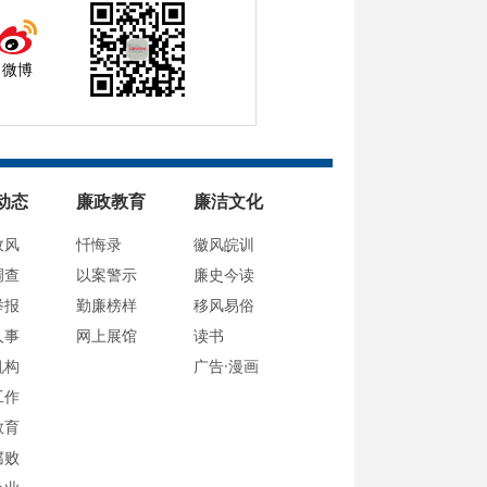
微博
动态
廉政教育
廉洁文化
政风
忏悔录
徽风皖训
调查
以案警示
廉史今读
举报
勤廉榜样
移风易俗
人事
网上展馆
读书
机构
广告·漫画
工作
教育
腐败