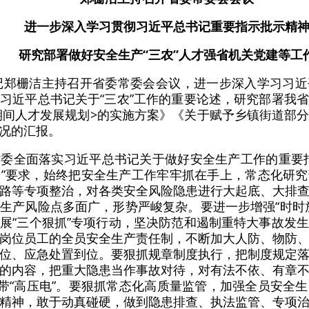
进一步深入学习贯彻习近平总书记重要指示批示精
研究部署做好安全生产“三农”人才强省机关党建等工
书记郑栅洁主持召开省委常委会会议，进一步深入学习习
习近平总书记关于“三农”工作的重要论述，研究部署我
”期间人才发展规划>的实施方案》《关于赋予乡镇街道部
况的汇报。
委全面落实习近平总书记关于做好安全生产工作的重要
”要求，始终把安全生产工作牢牢抓在手上，常态化研
路等专项整治，对各类安全风险隐患进行大起底、大排
生产风险点多面广，形势严峻复杂。要进一步增强“时时
展“三个狠抓”专项行动，坚决防范和遏制重特大事故发
岗位员工的全员安全生产责任制，不断加大人防、物防
位、应急处置到位。要狠抓规章制度执行，把制度规定
的内容，把重大隐患当作事故对待，对有法不依、有章
、带“高压电”。要狠抓常态化高质量监管，加强全员安全
精神，敢于动真碰硬，做到隐患排查、执法监管、专项