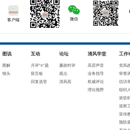
微信
客户端
图说
互动
论坛
清风学堂
工作
图解
月评"e"题
廉政时评
高层声音
党风
镜头
留言板
观点
业务指导
审查
回复选登
清风苑
权威评论
信访
理论视野
组织
派驻
巡察
宣传
预防