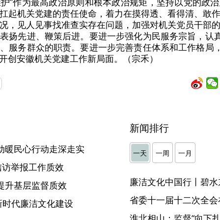
个维护”作为最高政治原则和根本政治规矩，坚持以党的政
扛起机关党建的责任使命，着力在摸得透、看得清、敢
况，见人见事找准查实存在问题，加强对机关党员干部
表扬先进、鞭策后进。要进一步强化为民服务宗旨，认真
、服务群众的职责。要进一步完善责任体系和工作格局，
开创安徽机关党建工作新局面。（宗禾）
新闻排行
动暖民心行动走深走实
一天
一周
一月
信访举报工作质效
廉洁文化中国行丨碧水
提升基层监督质效
省委十一届十二次全会
新时代廉洁文化建设
淮北相山：监督“向下扎根