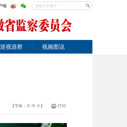
户端
巡视巡察
视频图说
】
【字体：
大
中
小
】
打印