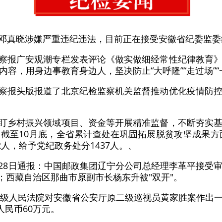
长邓真晓涉嫌严重违纪违法，目前正在接受安徽省纪委监
监察报广安观潮专栏发表评论《做实做细经常性纪律教育
容，用身边事教育身边人，坚决防止“大呼隆”“走过场”“
监察报头版报道了北京纪检监察机关监督推动优化疫情防
紧盯乡村振兴领域项目、资金等开展精准监督，不断夯实
截至10月底，全省累计查处在巩固拓展脱贫攻坚成果方面
2人，给予党纪政务处分1437人。、
站28日通报：中国邮政集团辽宁分公司总经理李革平接受
；西藏自治区那曲市原副市长杨东升被"双开"。
山市中级人民法院对安徽省公安厅原二级巡视员黄家胜案作出
人民币60万元。