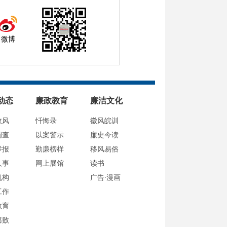
微博
动态
廉政教育
廉洁文化
政风
忏悔录
徽风皖训
调查
以案警示
廉史今读
举报
勤廉榜样
移风易俗
人事
网上展馆
读书
机构
广告·漫画
工作
教育
腐败