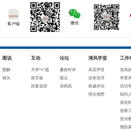
微信
客户端
图说
互动
论坛
清风学堂
工作
图解
月评"e"题
廉政时评
高层声音
党风
镜头
留言板
观点
业务指导
审查
回复选登
清风苑
权威评论
信访
理论视野
组织
派驻
巡察
宣传
预防