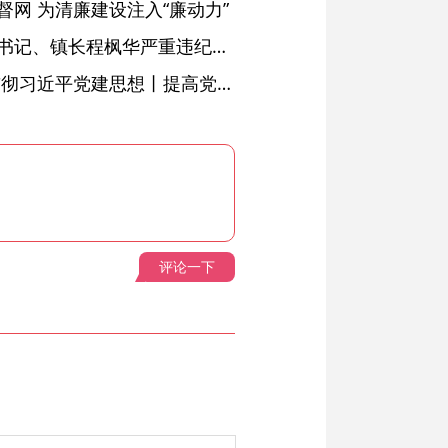
网 为清廉建设注入“廉动力”
绩溪县长安镇原党委副书记、镇长程枫华严重违纪违法被开除党籍和公职
学习进行时·深入学习贯彻习近平党建思想丨提高党的战斗力的法宝
评论一下