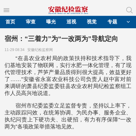
首页
审查
曝光
巡视
视觉
专题
宿州：“三着力”为“一改两为”导航定向
11-29 08:34
安徽纪检监察网
“在县农业农村局的政策扶持和技术指导下，我
们基地安装了物联网，实行水肥一体化管理，有了现
代管理技术，芦笋产量品质得到很大提高，效益更好
了……”安徽省永富农业科技公司负责人赵中富对前
来调研的萧县纪委监委驻县农业农村局纪检监察组工
作人员高兴地说道。
宿州市纪委监委立足监督专责，坚持以上率下，
主动跟踪问效，在统筹协调、为民办事、服务企业、
执纪问责上下硬功夫、出硬招，有力有序保障“一改
两为”各项政策举措落地见效。