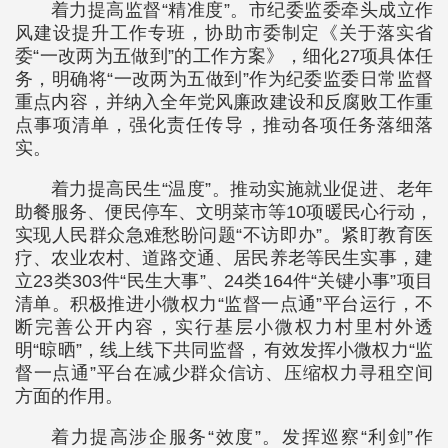
着力提高监督“精准度”。市纪委监委牵头成立作
风建设提升工作专班，协助市委制定《关于落实省
委“一改两为五做到”的工作方案》，细化27项具体任
务，明确将“一改两为五做到”作为纪委监委日常监督
重点内容，并纳入全年党风廉政建设和反腐败工作重
点事项清单，强化责任传导，推动各项任务落细落
实。
着力提高民生“温度”。推动实施就业促进、老年
助餐服务、便民停车、文明菜市等10项暖民心行动，
实现人民群众急难愁盼问题“不访即办”。紧盯教育医
疗、农业农村、道路交通、居民养老等民生实事，建
立23类303件“民生大事”、24类164件“关键小事”项目
清单。积极推进小微权力“监督一点通”平台运行，不
断完善公开内容，实行基层小微权力村里村外透
明“晾晒”，线上线下共同监督，有效发挥小微权力“监
督一点通”平台在减少群众信访、压缩权力寻租空间
方面的作用。
着力提高涉企服务“效度”。发挥巡察“利剑”作