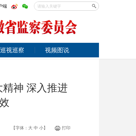
户端
巡视巡察
视频图说
精神 深入推进
效
【字体：
大
中
小
】
打印