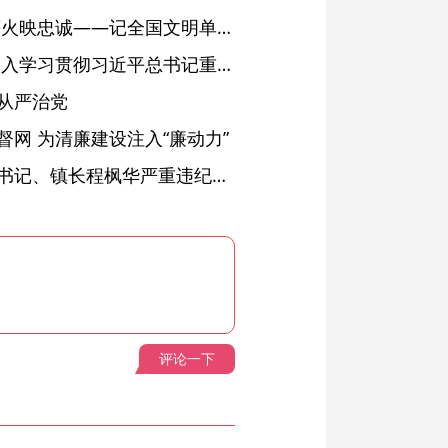
红土濉溪扬清风 文明薪火映忠诚——记全国文明单位、安徽省濉溪县纪委监委
省委常委会会议强调 深入学习贯彻习近平总书记重要讲话精神 以高质量党建引领高质量发展 梁言顺主持并讲话
从严治党
网 为清廉建设注入“廉动力”
绩溪县长安镇原党委副书记、镇长程枫华严重违纪违法被开除党籍和公职
评论一下