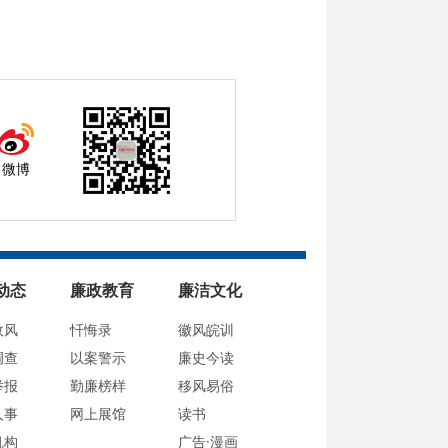
微博
动态
廉政教育
廉洁文化
政风
忏悔录
徽风皖训
调查
以案警示
廉史今读
举报
勤廉榜样
移风易俗
人事
网上展馆
读书
机构
广告·漫画