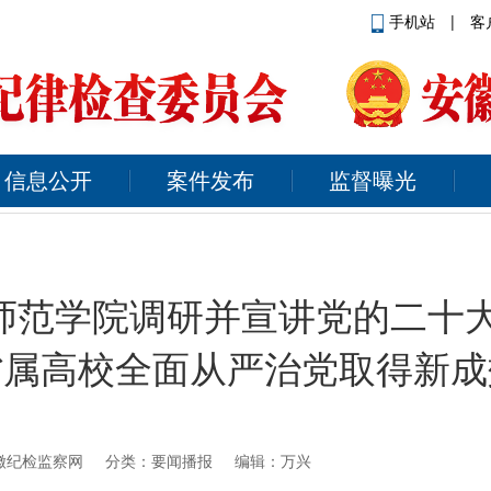
手机站
|
客
信息公开
案件发布
监督曝光
师范学院调研并宣讲党的二十大
省属高校全面从严治党取得新成
徽纪检监察网
分类：要闻播报 编辑：万兴