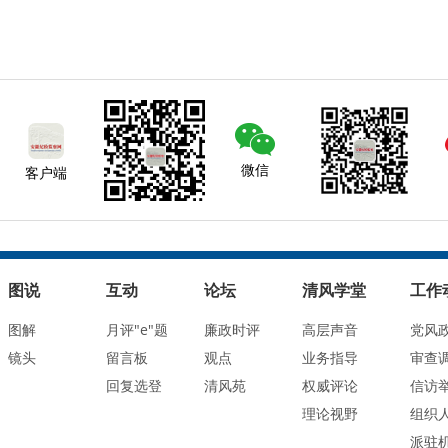
微信
客户端
图说
互动
论坛
清风学堂
工作
图解
月评"e"题
廉政时评
高层声音
党风
镜头
留言板
观点
业务指导
审查
回复选登
清风苑
权威评论
信访
理论视野
组织
派驻