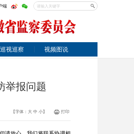
户端
巡视巡察
视频图说
访举报问题
【字体：
大
中
小
】
打印
。但请放心，我们将联系协调相