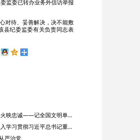
纪委监委已转办业务外信访举报
用心对待、妥善解决，决不能敷
该县纪委监委有关负责同志表
红土濉溪扬清风 文明薪火映忠诚——记全国文明单位、安徽省濉溪县纪委监委
省委常委会会议强调 深入学习贯彻习近平总书记重要讲话精神 以高质量党建引领高质量发展 梁言顺主持并讲话
从严治党