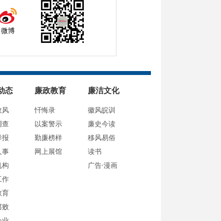
微博
动态
廉政教育
廉洁文化
政风
忏悔录
徽风皖训
调查
以案警示
廉史今读
举报
勤廉榜样
移风易俗
人事
网上展馆
读书
机构
广告·漫画
工作
教育
腐败
企业