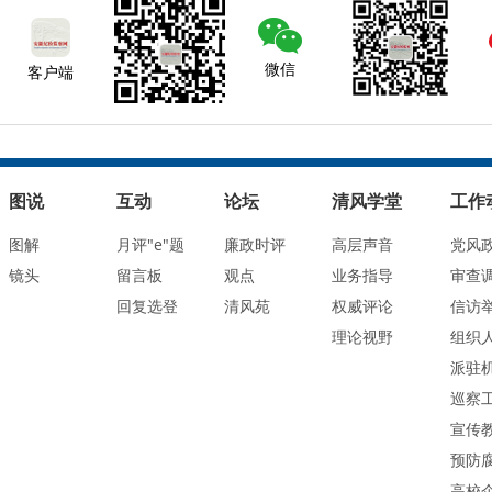
微信
客户端
图说
互动
论坛
清风学堂
工作
图解
月评"e"题
廉政时评
高层声音
党风
镜头
留言板
观点
业务指导
审查
回复选登
清风苑
权威评论
信访
理论视野
组织
派驻
巡察
宣传
预防
高校