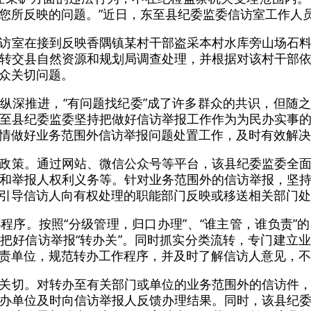
您所反映的问题。”近日，东至县纪委监委信访室工作人
访室在接到反映香隅镇某村干部盗采本村水库旁山场石
转交县自然资源和规划局调查处理，并根据对该村干部
众关切问题。
纵深推进，“有问题找纪委”成了许多群众的共识，但随
至县纪委监委坚持把做好信访举报工作作为为民办实事
情做好业务范围外信访举报问题处置工作，及时有效解决
政策。通过网站、微信公众号等平台，该县纪委监委全
和举报人权利义务等。针对业务范围外的信访举报，坚
引导信访人向有权处理的职能部门反映或移送相关部门处
程序。按照“分级管理，归口办理”、“谁主管，谁负责”
把好信访举报“转办关”。同时抓实分类流转，专门建立
责单位，规范转办工作程序，并及时了解信访人意见，不
关切。对转办至有关部门或单位的业务范围外的信访件
办单位及时向信访举报人反馈办理结果。同时，该县纪