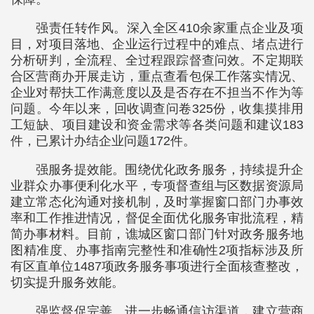
强责任转作风。深入全区410余家重点企业及项
目，对项目落地、企业运行过程中的难点、堵点进行
分析研判，全流程、全过程跟踪督查问效。不定期联
合区营商办开展走访，重点查看包保工作落实情况、
企业对帮扶工作满意度以及是否存在不担当不作为等
问题。今年以来，回收调查问卷325份，收集摸排用
工短缺、项目建设和资金需求等各类问题和建议183
件，已累计办结企业问题172件。
强服务提效能。围绕优化政务服务，持续提升企
业群众办事便利化水平，专项督查组与区数据资源局
建立常态化沟通对接机制，及时掌握窗口部门办事效
率和工作推进情况，督促全面优化服务审批流程，精
简办事材料。目前，谯城区窗口部门针对政务服务地
图精准度、办事指南完整性和准确性2项指标涉及所
有区直单位1487项政务服务事项进行全面核查整改，
切实提升服务效能。
强监督促完善。进一步畅通信访渠道，建立营商