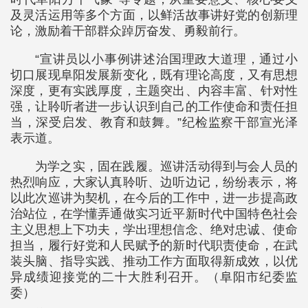
及灵活运用等多个方面，以鲜活故事讲好党的创新理
论，激励着干部群众踔厉奋发、勇毅前行。
“宣讲员以小事例讲述治国理政大道理，通过小
切口展现阜阳发展新变化，既有理论高度，又有思想
深度，更有实践厚度，主题突出、内容丰富、针对性
强，让聆听者进一步认识到自己的工作使命和责任担
当，深受启发、教育和鼓舞。”纪检监察干部宣光泽
表示道。
为学之实，固在践履。巡讲活动得到与会人员的
热烈响应，大家认真聆听、边听边记，纷纷表示，将
以此次巡讲为契机，在今后的工作中，进一步提高政
治站位，在学懂弄通做实习近平新时代中国特色社会
主义思想上下功夫，学出理想信念、绝对忠诚、使命
担当，履行好党和人民赋予的新时代职责使命，在武
装头脑、指导实践、推动工作方面取得新成效，以优
异成绩迎接党的二十大胜利召开。（阜阳市纪委监
委）