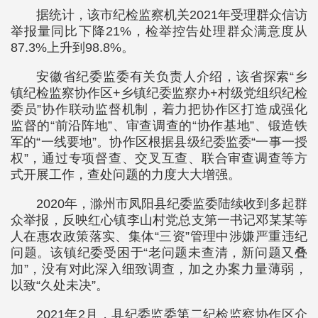
据统计，该市纪检监察机关2021年受理群众信访
举报量同比下降21%，检举控告处理群众满意度从
87.3%上升到98.8%。
安徽省纪委监委有关负责人介绍，该省探索“乡
镇纪检监察协作区+乡镇纪委监察办+村级党组织纪检
委员”协作联动监督机制，着力把协作区打造成强化
监督的“前沿阵地”、审查调查的“协作基地”、锻造铁
军的“一线要地”。协作区根据县级纪委监委“一事一授
权”，通过专项督查、交叉互查、联合审查调查等方
式开展工作，查处问题的力度大大增强。
2020年，滁州市凤阳县纪委监委陆续收到多起群
众举报，反映红心镇李山村党总支第一书记邓某某等
人在惠农政策落实、集体“三资”管理中涉嫌严重违纪
问题。该镇纪委受困于“老问题未查清，新问题又叠
加”，没有对此深入细致调查，加之办案力量薄弱，
以致“久处未决”。
2021年2月，县纪委监委第二纪检监察协作区介