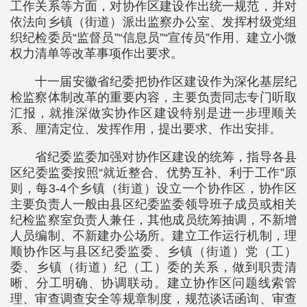
工作关系等方面，对协作区建设作出统一规范，并对
依法向乡镇（街道）派出监察办公室、发挥村级党组
织纪检委员“监督员”“信息员”“宣传员”作用、建立小微
权力清单等改革事项作出要求。
十一届安徽省纪委把协作区建设作为深化基层纪
检监察体制改革的重要内容，主要负责同志专门听取
汇报，就推深做实协作区建设特别是进一步理顺关
系、厘清定位、发挥作用，提出要求、作出安排。
省纪委监委加强对协作区建设的统筹，指导各县
区纪委监委按照“就近整合、优势互补、利于工作”原
则，每3-4个乡镇（街道）设立一个协作区，协作区
主要负责人一般由县区纪委监委领导班子成员或相关
纪检监察室负责人兼任，其他成员统筹抽调，不新增
人员编制、不新建办公场所。建立工作运行机制，理
顺协作区与县区纪委监委、乡镇（街道）党（工）
委、乡镇（街道）纪（工）委的关系，做到职责清
晰、分工明确、协调联动。建立协作区问题线索管
理、审查调查安全等规章制度，规范谈话函询、审查