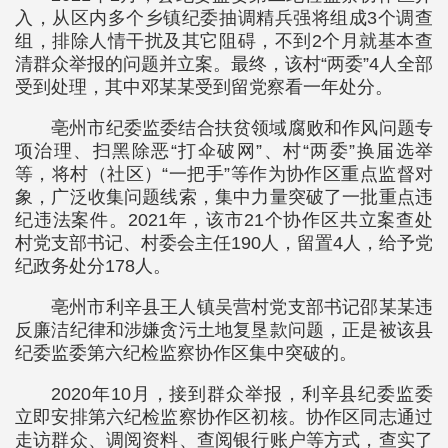
入，从区内多个乡镇纪委抽调精兵强将组成3个调查
组，排除人情干扰及其它阻碍，不到2个月就基本查
清群众举报的问题并立案。最终，该村“两委”4人全部
受到处理，其中邓某某受到留党察看一年处分。
亳州市纪委监委结合扶贫领域腐败和作风问题专
项治理、扫黑除恶“打伞破网”、村“两委”换届选举
等，将村（社区）“一把手”等作为协作区重点监督对
象，广泛收集问题线索，集中力量突破了一批重点违
纪违法案件。2021年，该市21个协作区共立案查处
村党支部书记、村委会主任190人，留置4人，给予党
纪政务处分178人。
亳州市利辛县王人镇吴营村党支部书记邵某某违
反廉洁纪律和涉嫌贪污土地复垦款问题，正是被该县
纪委监委第六纪检监察协作区集中突破的。
2020年10月，接到群众举报，利辛县纪委监委
立即安排第六纪检监察协作区初核。协作区同志通过
走访群众、调阅资料、查阅银行账户等方式，查实了