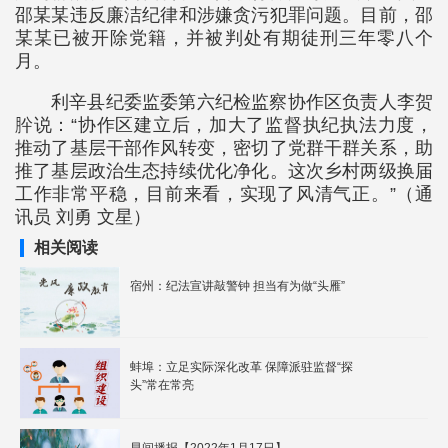
邵某某违反廉洁纪律和涉嫌贪污犯罪问题。目前，邵
某某已被开除党籍，并被判处有期徒刑三年零八个
月。
利辛县纪委监委第六纪检监察协作区负责人李贺
肸说：“协作区建立后，加大了监督执纪执法力度，
推动了基层干部作风转变，密切了党群干群关系，助
推了基层政治生态持续优化净化。这次乡村两级换届
工作非常平稳，目前来看，实现了风清气正。”（通
讯员 刘勇 文星）
相关阅读
宿州：纪法宣讲敲警钟 担当有为做“头雁”
蚌埠：立足实际深化改革 保障派驻监督“探
头”常在常亮