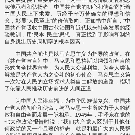
代发展提供了重要启示。作为中华优秀传统文化的忠
实传承者和弘扬者，中国共产党的初心和使命寄托着
中国人民上下求索、历经千辛万苦确立的理想和信
念，彰显“人民至上”的价值取向。正如书中所言，“中
国共产党吸收中国古代治国和近代以来社会发展的经
验教训，用‘民本’‘民主’思想，真正找到了影响和制约
自身跳出历史周期率的根本因素”。
中国共产党也是以马克思主义为指导的政党。在
《共产党宣言》中，马克思和恩格斯以纲领和宣言的
形式向全世界宣告，为人民大众谋利益、为全人类谋
解放是共产党人为之奋斗的初心使命。马克思主义第
一次站在人民的立场探求人类自由解放的道路，指明
了依靠人民推动历史前进的人间正道。
为中国人民谋幸福，为中华民族谋复兴。中国共
产党人的初心和使命，与马克思一生所致力于人的解
放和自由全面发展一脉相承。1945年，毛泽东在党的
七大作政治报告时说：“我们共产党人区别于其他任
何政党的又一个显著的标志，就是和最广大的人民群