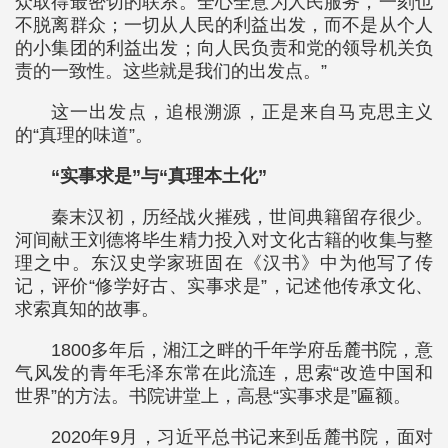
众取得最密切的联系。全心全意为人民服务，一刻也
不脱离群众；一切从人民的利益出发，而不是从个人
的小集团的利益出发；向人民负责和党的领导机关负
责的一致性。这些就是我们的出发点。”
这一出发点，追根溯源，正是来自马克思主义
的“真理的味道”。
“实事求是”与“真理本土化”
秦末汉初，历经战火摧残，世间典籍留存很少。
河间献王刘德将毕生精力投入对文化古籍的收集与整
理之中。东汉史学家班固在《汉书》中为他写了传
记，评价“修学好古、实事求是”，记述他传承文化、
求索真知的故事。
1800多年后，湘江之畔的千年学府岳麓书院，意
气风发的青年毛泽东常在此流连，思索“改造中国和
世界”的方法。书院讲堂上，高悬“实事求是”匾额。
2020年9月，习近平总书记来到岳麓书院，面对