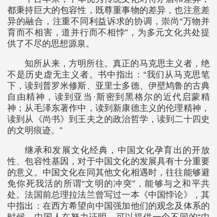
都秉持巨大的包容性，既尊重事物的差异，也注意差
异的融合，注重不同利益诉求的协调，崇尚“万物并
育而不相害，道并行而不相悖”，为多元文化共处提
供了不尽的思想源泉。
知所从来，方明所往。真正的马克思主义者，绝
不是历史虚无主义者。书中指出：“我们从马克思笔
下，读到普罗米修斯、亚里士多德、伊壁鸠鲁的古典
自由精神，读到亚当·斯密到黑格尔的近代启蒙精
神；从毛泽东著作中，读到新康德主义的伦理精神，
读到从《尚书》到王夫之的政治哲学，读到二十四史
的文明痕迹。”
继承和发展文化经典，中国文化孕育出的开放
性、包容性基因，对于中国文化的发展具有十分重要
的意义。中国文化在同其他文化相遇时，往往能够避
免你死我活的所谓“文明的冲突”，能够与之和平共
处。法国前总理拉法兰曾写过一本《中国悖论》，其
中指出：在西方希望向中国强加他们的观念及体系的