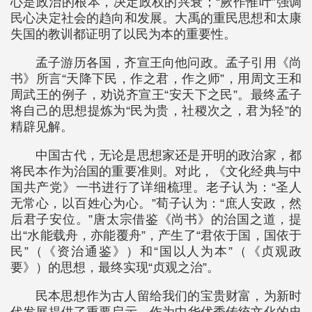
心是政治的根本，决定政权的兴衰；“厥作惟叶”强调
民心决定社会的趋向和发展。大禹的重民思想和太康
失国的教训都证明了以民为本的重要性。
孟子游历各国，齐宣王向他问政。孟子引用《尚
书》所言“天降下民，作之君，作之师”，用周文王和
周武王的例子，劝说齐宣王“安天下之民”。最终孟子
将自己的思想提炼为“民为贵，社稷次之，君为轻”的
精辟见解。
中国古代，无论是思想家还是开明的政治家，都
将民本作为治国的重要准则。对此，《文化经典与中
国共产党》一书进行了详细梳理。老子认为：“圣人
无常心，以百姓心为心。”荀子认为：“庶人安政，然
后君子安位。”唐太宗借鉴《尚书》的治国之道，提
出“水能载舟，亦能覆舟”，产生了“君依于国，国依于
民”（《资治通鉴》）和“国以人为本”（《贞观政
要》）的思想，最终实现“贞观之治”。
民本思想作为古人留给我们的宝贵财富，为新时