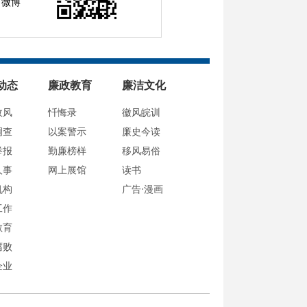
微博
动态
廉政教育
廉洁文化
政风
忏悔录
徽风皖训
调查
以案警示
廉史今读
举报
勤廉榜样
移风易俗
人事
网上展馆
读书
机构
广告·漫画
工作
教育
腐败
企业