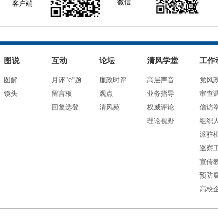
微信
客户端
图说
互动
论坛
清风学堂
工作
图解
月评"e"题
廉政时评
高层声音
党风
镜头
留言板
观点
业务指导
审查
回复选登
清风苑
权威评论
信访
理论视野
组织
派驻
巡察
宣传
预防
高校