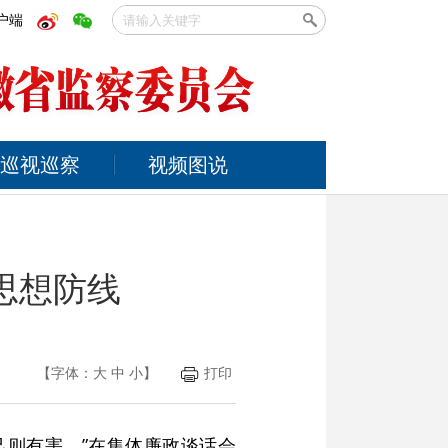
户端
巡视巡察
视频图说
思想防线
【字体：
大
中
小
】
打印
己则有害。”在集体廉政谈话会