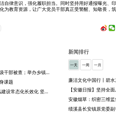
洁自律意识，强化履职担当。同时坚持用好通报曝光、
化为教育资源，让广大党员干部真正受警醒、知敬畏，
新闻排行
】
一天
一周
一月
【一周地市纪检动态】4名处级干部被查；举办乡镇纪委书记培训班
廉洁文化中国行丨碧水
身课题
【安徽日报】坚持全面
【中国纪检监察报】推进作风建设常态化长效化 坚持风腐一体纠治
安徽烟草：织密三维监督