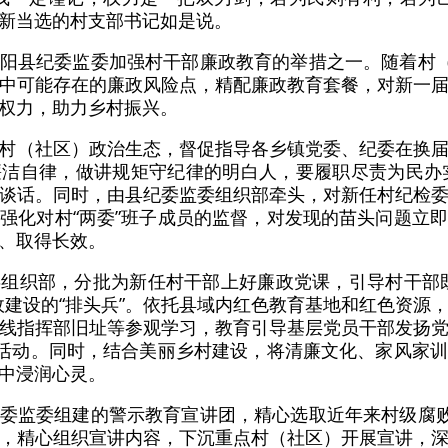
新当选的村支部书记如是说。
阳县纪委监委加强村干部廉政教育的举措之一。随着村（
中可能存在的廉政风险点，精配廉政教育套餐，对新一
权力，助力乡村振兴。
村（社区）政治生态，督促指导各乡镇党委、纪委在换
洁自律，做讲规矩守纪律的明白人，要履职尽责为民办实
谈话。同时，由县纪委监委组织部牵头，对新任村纪检
强化对村“两委”班子成员的监督，对发现的苗头问题立
、取得长效。
组织部，分批为新任村干部上好廉政党课，引导村干部
政建设的“排头兵”。依托县域内红色教育基地和红色资源
线指挥部旧址等参观学习，教育引导基层党员干部发扬
践活动。同时，结合美丽乡村建设，将清廉文化、家风家
中浸润心灵。
委监委组建的警示教育宣讲团，精心选取近年来村级腐败
，精心组织宣讲内容，下沉重点村（社区）开展宣讲，