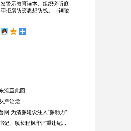
印发警示教育读本、组织旁听庭
筑牢拒腐防变思想防线。（铜陵
东流至此回
从严治党
网 为清廉建设注入“廉动力”
绩溪县长安镇原党委副书记、镇长程枫华严重违纪违法被开除党籍和公职