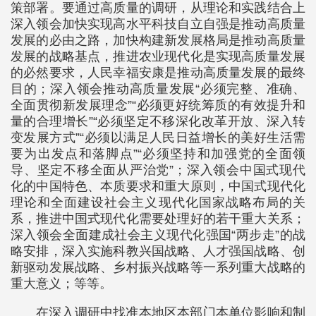
策部署。要通过高质量的调研，从理论和实践结合上
深入领会加快实现高水平科技自立自强是推动高质量
发展的必由之路，加快构建新发展格局是推动高质量
发展的战略基点，推进农业现代化是实现高质量发展
的必然要求，人民幸福安康是推动高质量发展的最终
目的；深入领会推动高质量发展“必须完整、准确、
全面贯彻新发展理念”“必须更好统筹质的有效提升和
量的合理增长”“必须坚定不移深化改革开放、深入转
变发展方式”“必须以满足人民日益增长的美好生活需
要为出发点和落脚点”“必须坚持和加强党的全面领
导、坚定不移全面从严治党”；深入领会中国式现代
化的中国特色、本质要求和重大原则，中国式现代化
理论和全面建设社会主义现代化国家战略布局的关
系，推进中国式现代化需要处理好的若干重大关系；
深入领会全面建成社会主义现代化强国“两步走”的战
略安排，深入实施科教兴国战略、人才强国战略、创
新驱动发展战略、乡村振兴战略等一系列重大战略的
重大意义；等等。
在深入调研中找准本地区本部门本单位影响和制