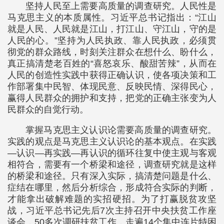
坚持人民至上需要高质量的调查研究。人民性是
马克思主义的本质属性。习近平总书记指出：“江山
就是人民、人民就是江山，打江山、守江山，守的是
人民的心。”坚持为人民执政、靠人民执政，必须贯
彻党的群众路线，时刻关注群众在想什么、盼什么，
真正搞清楚老百姓的“喜怒哀乐、酸甜苦辣”，从而在
人民的创造性实践中获得正确认识，使各项决策和工
作部署集中民智、体现民意、反映民情、深得民心，
赢得人民群众的拥护和支持，把党的正确主张变为人
民群众的自觉行动。
掌握马克思主义认识论需要高质量的调查研究。
实践的观点是马克思主义认识论的基本观点。在实践
—认识—再实践—再认识的循环往复中使主观与客观
相符合，需要有一个桥梁和途径，调查研究就是这样
的桥梁和途径。只有深入实际，搞清楚问题是什么、
症结在哪里，然后分析综合，形成符合实际的判断，
才能拿出破解难题的实招硬招。为了打赢脱贫攻坚
战，习近平总书记先后7次主持召开中央扶贫工作座
谈会，50多次调研扶贫工作，走遍14个集中连片特困