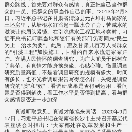
群众路线，首先要对群众有感情，真正把自己当作群
众的一员、把群众的事当作自己的事。”2013年2月3
日，习近平总书记在甘肃省渭源县元古堆村马岗家的
土坯房里，从墙根水缸舀起一瓢水尝了尝，苦咸水的
滋味让他眉头紧锁。在引洮供水工程工地考察时，习
近平总书记叮嘱当地和随行有关部门负责同志“民生
为上，治水为要”。此后，惠及甘肃几百万人民群众
的“引洮工程”加快施工，甘甜的自来水流进家家户
户。充满人民情怀的调查研究，为广大党员干部树立
了典范。有真情才能身挨身坐、心贴心聊。衡量调查
研究质量高低，不是看调查研究的规模有多大、时间
有多长，也不光看调研报告写得怎么样，关键是调查
研究的“质”和“效”，看调研成果是否得到运用，看问
题是否得到解决，看工作水平是否得到提高，看与群
众感情是否进一步加深。
真诚听取意见。真诚才能换来真话。2020年9月
17日，习近平总书记在湖南省长沙市主持召开基层代
表座谈会时指出：“大家都处在改革发展和生产一