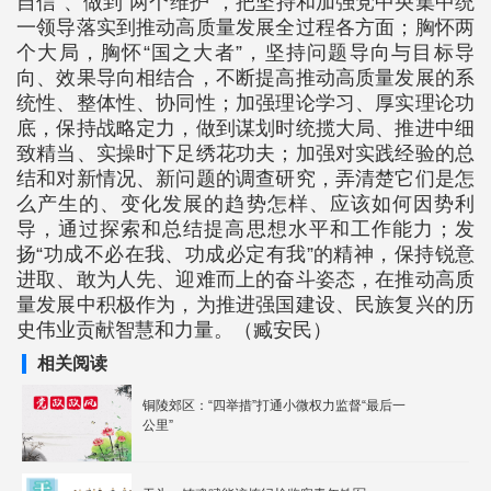
自信”、做到“两个维护”，把坚持和加强党中央集中统
一领导落实到推动高质量发展全过程各方面；胸怀两
个大局，胸怀“国之大者”，坚持问题导向与目标导
向、效果导向相结合，不断提高推动高质量发展的系
统性、整体性、协同性；加强理论学习、厚实理论功
底，保持战略定力，做到谋划时统揽大局、推进中细
致精当、实操时下足绣花功夫；加强对实践经验的总
结和对新情况、新问题的调查研究，弄清楚它们是怎
么产生的、变化发展的趋势怎样、应该如何因势利
导，通过探索和总结提高思想水平和工作能力；发
扬“功成不必在我、功成必定有我”的精神，保持锐意
进取、敢为人先、迎难而上的奋斗姿态，在推动高质
量发展中积极作为，为推进强国建设、民族复兴的历
史伟业贡献智慧和力量。（臧安民）
相关阅读
铜陵郊区：“四举措”打通小微权力监督“最后一
公里”