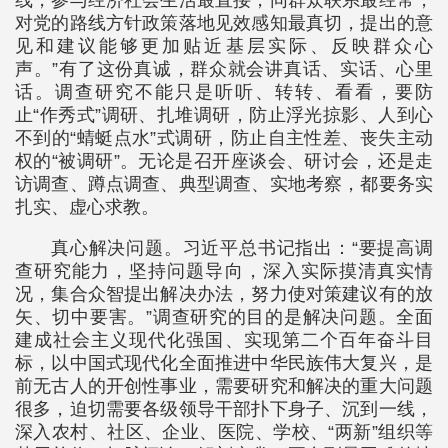
线，参与经济社会生活最直接，同群众联系最经常，
对党的路线方针政策落地见效感知最真切，提出的意
见和建议能够更加贴近基层实际、反映群众心
声。”有了这份真诚，群众就会讲真话、实话、心里
话。调查研究不能只是听听、转转、看看，要防
止“作秀式”调研、扎堆调研，防止浮光掠影、人到心
不到的“蜻蜓点水”式调研，防止自主性差、丧失主动
权的“被调研”。无论是召开座谈会、研讨会，还是走
访调查、蹲点调查、典型调查、实地考察，都要务实
扎实、虚心求教。
真心解决问题。习近平总书记指出：“要提高调
查研究能力，坚持问题导向，深入实际摸清真实情
况，集合众智提出解决办法，努力使对策建议有的放
矢、切中要害。”调查研究的目的是解决问题。全面
建成社会主义现代化强国、实现第二个百年奋斗目
标，以中国式现代化全面推进中华民族伟大复兴，是
前无古人的开创性事业，需要研究和解决的重大问题
很多，迫切需要各级领导干部扑下身子、沉到一线，
深入农村、社区、企业、医院、学校、“两新”组织等