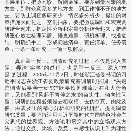
基层单位，把脉问诊、解剖麻雀。要多到最困难的地
方去，到群众意见多的地方去，到工作推不开的地方
去。要防止调查多研究少、情况多分析少，提出的对
策措施大而化之、空洞抽象。要把微观调研和宏观调
研结合起来，把定性分析和定量分析结合起来，把调
研重心放在梳理问题、排查难题、研机析理、找准症
结、明确抓手上，形成问题清单、责任清单、任务清
单，一条一条研究，一项一项解决。
真正举一反三。调查研究的过程，不仅是深入实
际、弄清“实事”的过程，也是举一反三、深入“求
是”的过程。2005年11月2日，时任浙江省委书记的习
近平同志在浙江省委政策研究室调研时强调：“关键
是调查后要善于研究”“既要预见潮流所在和大势所
趋，又能看到‘风起于青萍之末’的苗头性、倾向性问
题；调研的过程必须是去粗取精、去伪存真、由此及
彼、由表及里的精心分析和研究的过程”。提高调查
研究质量，要坚持运用习近平新时代中国特色社会主
义思想的世界观、方法论和贯穿其中的立场观点方
法，通过交换、比较、反复，由感性认识上升为理性