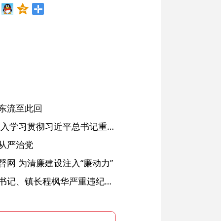
东流至此回
省委常委会会议强调 深入学习贯彻习近平总书记重要讲话精神 以高质量党建引领高质量发展 梁言顺主持并讲话
从严治党
网 为清廉建设注入“廉动力”
绩溪县长安镇原党委副书记、镇长程枫华严重违纪违法被开除党籍和公职