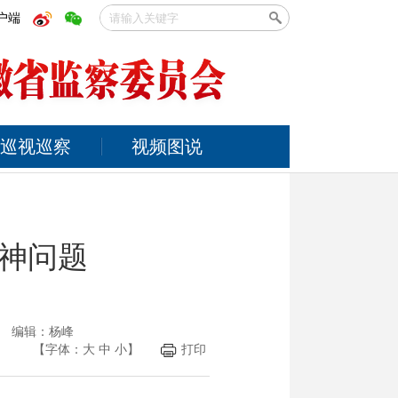
户端
巡视巡察
视频图说
神问题
光 编辑：杨峰
【字体：
大
中
小
】
打印