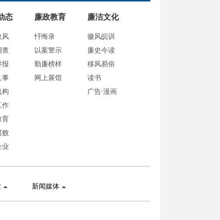
动态
廉政教育
廉洁文化
政风
忏悔录
徽风皖训
调查
以案警示
廉史今读
举报
勤廉榜样
移风易俗
人事
网上展馆
读书
机构
广告·漫画
工作
教育
腐败
企业
业
新闻媒体