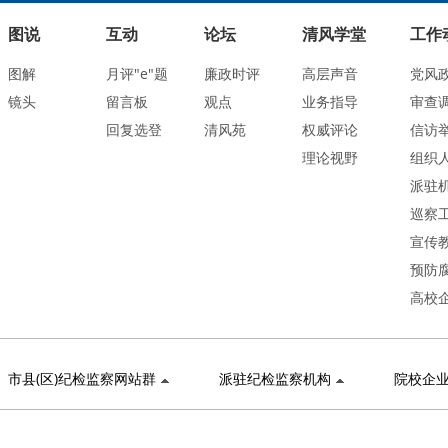
图说
互动
论坛
清风学堂
工作
图解
月评"e"题
廉政时评
高层声音
党风
镜头
留言板
观点
业务指导
审查
回复选登
清风苑
权威评论
信访
理论视野
组织
派驻
巡察
宣传
预防
高校
市县(区)纪检监察网站群
派驻纪检监察机构
院校企