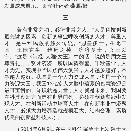
发展成果展示。 新华社记者 燕雁/摄
三
“盖有非常之功，必待非常之人。”人是科技创新
最关键的因素。创新的事业呼唤创新的人才。尊重人
才，是中华民族的悠久传统。“思皇多士，生此王
国。王国克生，维周之桢；济济多士，文王以
宁。”这是《诗经·大雅·文王》中的话，说的是周文王
尊贤礼士，贤才济济，所以国势强盛。千秋基业，人
才为先。实现中华民族伟大复兴，人才越多越好，本
事越大越好。我国是一个人力资源大国，也是一个智
力资源大国，我国13亿多人大脑中蕴藏的智慧资源是
最可宝贵的。知识就是力量，人才就是未来。我国要
在科技创新方面走在世界前列，必须在创新实践中发
现人才、在创新活动中培育人才、在创新事业中凝聚
人才，必须大力培养造就规模宏大、结构合理、素质
优良的创新型科技人才。
（2014年6月9日在中国科学院第十七次院士大