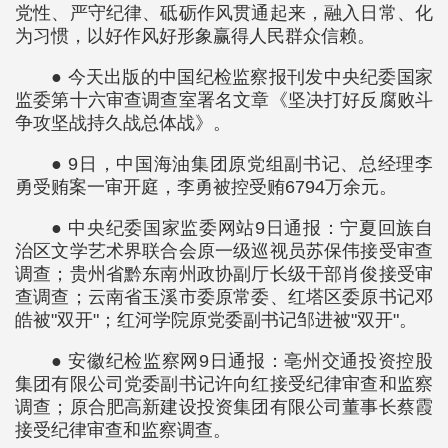
党性、严守纪律、砥砺作风贯通起来，融入日常、化
为习惯，以好作风好形象赢得人民群众信赖。
● 今天出版的中国纪检监察报刊发中央纪委国家
监委第十六审查调查室署名文章《坚决打好反腐败斗
争攻坚战持久战总体战》。
● 9日，中国海油集团原党组副书记、总经理李
勇受贿案一审开庭，李勇被控受贿6794万余元。
● 中央纪委国家监委网站9日通报：宁夏回族自
治区文学艺术界联合会原一级巡视员苏保伟接受审查
调查；贵州省黔东南州政协副厅长级干部肖俊接受审
查调查；云南省玉溪市委原常委、红塔区委原书记邓
皓被"双开"；红河学院原党委副书记邹进被"双开"。
● 安徽纪检监察网9日通报：亳州交通投资控股
集团有限公司党委副书记许向红接受纪律审查和监察
调查；原合肥高新建设投资集团有限公司董事长蔡霞
接受纪律审查和监察调查。