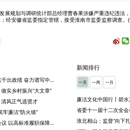
发展规划与调研统计部总经理曹春果涉嫌严重违纪违法
；经安徽省监委指定管辖，接受淮南市监委监察调查。
新闻排行
安庆：坚持为人民出政绩以实干出政绩 奋力谱写中国式现代化安庆篇章
一天
一周
一月
 做实乡村振兴“大文章”
廉洁文化中国行丨碧水
 清风正气选贤才
省委十一届十二次全会
牢廉洁“防火墙”
淮北相山：监督“向下扎根
马鞍山：市纪委常委会召开会议 以高标准履职保障高水平安全