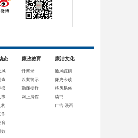
微博
动态
廉政教育
廉洁文化
政风
忏悔录
徽风皖训
调查
以案警示
廉史今读
举报
勤廉榜样
移风易俗
人事
网上展馆
读书
机构
广告·漫画
工作
教育
腐败