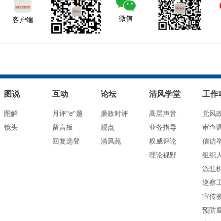
微信
客户端
图说
互动
论坛
清风学堂
工作
图解
月评"e"题
廉政时评
高层声音
党风
镜头
留言板
观点
业务指导
审查
回复选登
清风苑
权威评论
信访
理论视野
组织
派驻
巡察
宣传
预防