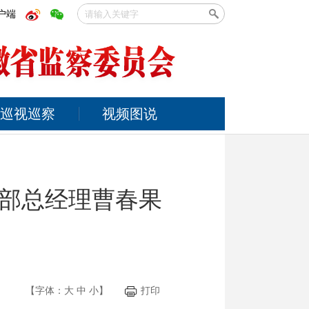
户端
巡视巡察
视频图说
部总经理曹春果
【字体：
大
中
小
】
打印