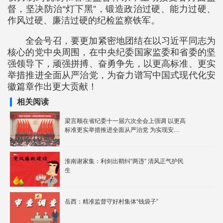
督，坚决防治“灯下黑”，锻造政治过硬、能力过硬、
作风过硬、廉洁过硬的纪检监察铁军。
全会号召，要更加紧密地团结在以习近平同志为
核心的党中央周围，在中央纪委国家监委和省委的坚
强领导下，顽强拼搏、奋勇争先，以更高标准、更实
举措推进全面从严治党，为奋力谱写中国式现代化安
徽篇章作出更大贡献！
相关阅读
梁言顺在省纪委十一届六次全会上强调 以更高
标准更实举措推进全面从严治党 为实现安
徽“十五五”时期目标任务提供坚强保障 王清宪
出席
淮南谢家集：利剑出鞘纠“两违” 清风正气护民
生
岳西：精准监督守好村集体“钱袋子”