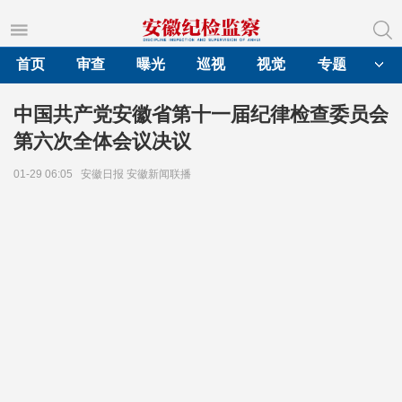
首页
审查
曝光
巡视
视觉
专题
中国共产党安徽省第十一届纪律检查委员会
第六次全体会议决议
01-29 06:05
安徽日报 安徽新闻联播