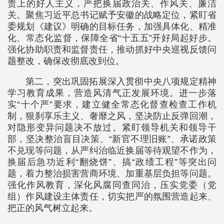
责上的好人主义，严把换届政治关、作风关、廉洁
关。聚焦习近平总书记赋予安徽的战略定位，紧盯省
委规划《建议》明确的目标任务，加强具体化、精准
化、常态化监督，保障全省“十五五”开好局起好步。
强化协助职责和监督责任，推动抓好中央巡视反馈问
题整改，确保改彻底改到位。
第二，突出巩固拓展深入贯彻中央八项规定精神
学习教育成果，营造风清气正发展环境。进一步落
实“十个严”要求，建立健全常态化督查检查工作机
制，狠刹享乐主义、奢靡之风，坚决防止反弹回潮，
对隐形变异问题决不放过。紧盯领导机关和领导干
部，坚决整治盲目决策、“新官不理旧账”、承诺政策
不兑现等问题，从严纠治临近换届等待观望不作为，
换届后急功近利“翻烧饼”、搞“政绩工程”等突出问
题，着力整治损害营商环境、加重基层负担等问题。
强化作风教育，深化风腐同查同治，压实党委（党
组）作风建设主体责任，切实把严的氛围营造起来、
把正的风气树立起来。