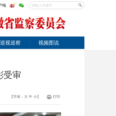
户端
巡视巡察
视频图说
彬受审
【字体：
大
中
小
】
打印