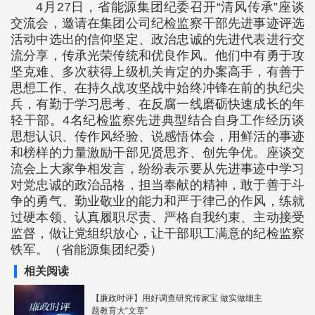
4月27日，省能源集团纪委召开“清风传承”座谈
交流会，邀请在集团公司纪检监察干部先进事迹评选
活动中选出的信仰坚定、政治忠诚的先进代表进行交
流分享，传承光荣传统和优良作风。他们中有勇于攻
坚克难、多次获得上级机关肯定的办案高手，有善于
思想工作、在持久战攻坚战中始终冲锋在前的执纪尖
兵，有勤于学习思考、在反腐一线磨砺快速成长的年
轻干部。4名纪检监察先进典型结合自身工作经历谈
思想认识、传作风经验、说感悟体会，用鲜活的事迹
和榜样的力量激励干部见贤思齐、创先争优。座谈交
流会上大家争相发言，纷纷表示要从先进事迹中学习
对党忠诚的政治品格，担当奉献的精神，敢于善于斗
争的勇气、勤业敬业的能力和严于律己的作风，练就
过硬本领、认真履职尽责、严格自我约束、主动接受
监督，做让党组织放心，让干部职工满意的纪检监察
铁军。（省能源集团纪委）
相关阅读
【廉政时评】用好调查研究传家宝 做实做细主
题教育大“文章”