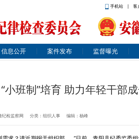
手机站
|
客
信息公开
案件发布
监督曝光
“小班制”培育 助力年轻干部
徽纪检监察网
分类：组织人事 编辑：杨峰
训需求？请近期报于组织部……”日前，青阳县纪委监委