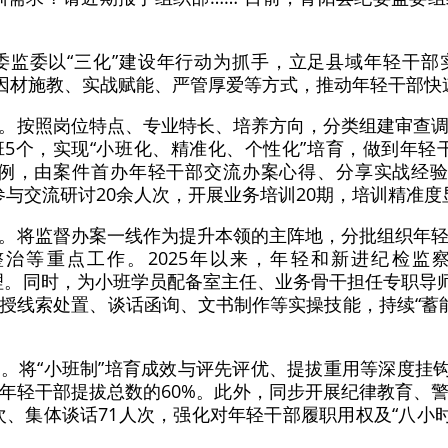
纪委监委以“三化”建设年行动为抓手，立足县域年轻干
以因材施教、实战赋能、严管厚爱等方式，推动年轻干部快
。按照岗位特点、专业特长、培养方向，分类组建审查
5个，实现“小班化、精准化、个性化”培育，做到年轻
例，由案件首办年轻干部交流办案心得、分享实战经验。
参与交流研讨20余人次，开展业务培训20期，培训精准
。将监督办案一线作为提升本领的主阵地，分批组织年
治等重点工作。2025年以来，年轻和新进纪检监察
办理。同时，为小班学员配备室主任、业务骨干担任专职导
授线索处置、谈话函询、文书制作等实操技能，持续“蓄能充
。将“小班制”培育成效与评先评优、提拔重用等深度挂钩，
年轻干部提拔总数的60%。此外，同步开展纪律教育、
人次、集体谈话71人次，强化对年轻干部履职用权及“八小