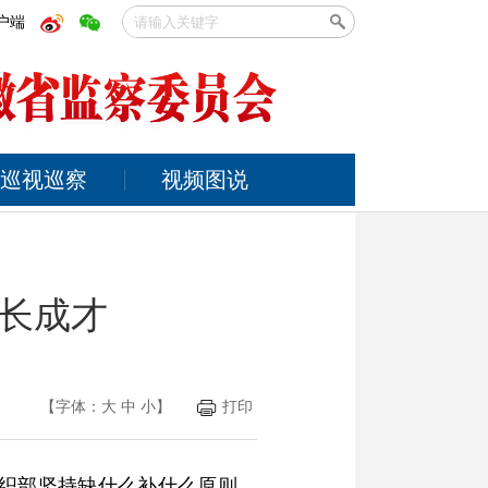
户端
巡视巡察
视频图说
成长成才
【字体：
大
中
小
】
打印
组织部坚持缺什么补什么原则，