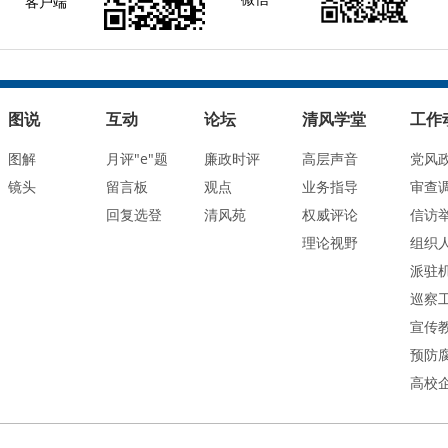
客户端
图说
互动
论坛
清风学堂
工作
图解
月评"e"题
廉政时评
高层声音
党风
镜头
留言板
观点
业务指导
审查
回复选登
清风苑
权威评论
信访
理论视野
组织
派驻
巡察
宣传
预防
高校