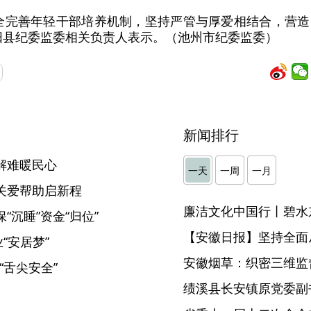
全完善年轻干部培养机制，坚持严管与厚爱相结合，营
阳县纪委监委相关负责人表示。（池州市纪委监委）
新闻排行
解难暖民心
一天
一周
一月
关爱帮助启新程
廉洁文化中国行丨碧水
“沉睡”资金“归位”
【安徽日报】坚持全面
“安居梦”
安徽烟草：织密三维监督
“舌尖安全”