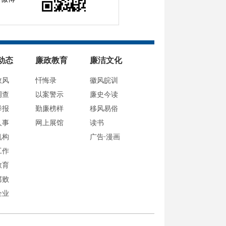
动态
廉政教育
廉洁文化
政风
忏悔录
徽风皖训
调查
以案警示
廉史今读
举报
勤廉榜样
移风易俗
人事
网上展馆
读书
机构
广告·漫画
工作
教育
腐败
企业