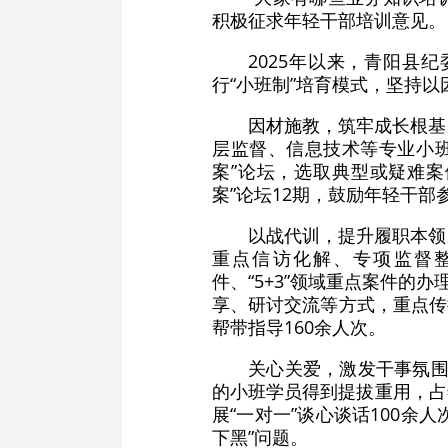
积极征求年轻干部培训意见。
2025年以来，青阳县
行“小班制”培育模式，坚持
因材施教，筑牢成长根基
层监督、信息技术等专业小班
案”论坛，选取典型或疑难案
案”论坛12期，鼓励年轻干部
以战代训，提升履职本领
重点信访化解、专项监督整
件、“5+3”领域重点案件的
享、研讨交流等方式，重点传
帮带指导160余人次。
关心关爱，激发干事氛围
的小班学员得到提拔重用，占
展“一对一”谈心谈话100余
下黑”问题。