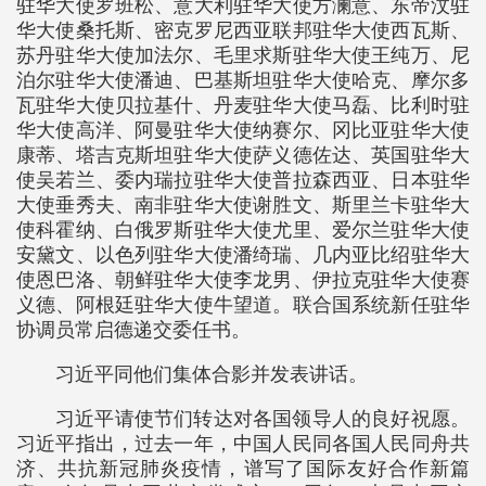
驻华大使罗班松、意大利驻华大使方澜意、东帝汶驻
华大使桑托斯、密克罗尼西亚联邦驻华大使西瓦斯、
苏丹驻华大使加法尔、毛里求斯驻华大使王纯万、尼
泊尔驻华大使潘迪、巴基斯坦驻华大使哈克、摩尔多
瓦驻华大使贝拉基什、丹麦驻华大使马磊、比利时驻
华大使高洋、阿曼驻华大使纳赛尔、冈比亚驻华大使
康蒂、塔吉克斯坦驻华大使萨义德佐达、英国驻华大
使吴若兰、委内瑞拉驻华大使普拉森西亚、日本驻华
大使垂秀夫、南非驻华大使谢胜文、斯里兰卡驻华大
使科霍纳、白俄罗斯驻华大使尤里、爱尔兰驻华大使
安黛文、以色列驻华大使潘绮瑞、几内亚比绍驻华大
使恩巴洛、朝鲜驻华大使李龙男、伊拉克驻华大使赛
义德、阿根廷驻华大使牛望道。联合国系统新任驻华
协调员常启德递交委任书。
习近平同他们集体合影并发表讲话。
习近平请使节们转达对各国领导人的良好祝愿。
习近平指出，过去一年，中国人民同各国人民同舟共
济、共抗新冠肺炎疫情，谱写了国际友好合作新篇