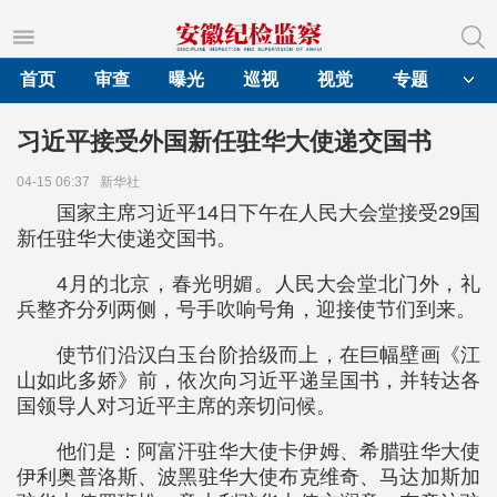
首页
审查
曝光
巡视
视觉
专题
习近平接受外国新任驻华大使递交国书
04-15 06:37
新华社
国家主席习近平14日下午在人民大会堂接受29国
新任驻华大使递交国书。
4月的北京，春光明媚。人民大会堂北门外，礼
兵整齐分列两侧，号手吹响号角，迎接使节们到来。
使节们沿汉白玉台阶拾级而上，在巨幅壁画《江
山如此多娇》前，依次向习近平递呈国书，并转达各
国领导人对习近平主席的亲切问候。
他们是：阿富汗驻华大使卡伊姆、希腊驻华大使
伊利奥普洛斯、波黑驻华大使布克维奇、马达加斯加