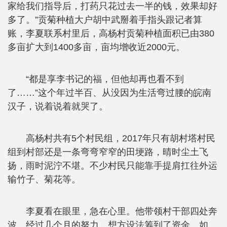
家给我们指导后，打药只花过去一半的钱，效果却好
多了。”贡菊种植大户胡中武掰着手指头跟记者算
账，李夏联系村里后，高杨村贡菊种植面积已由380
多亩扩大到1400多亩，亩均增收近2000元。
“都是享李书记的福，但他却再也看不到
了……”这个年过半百、从没因为生活弯过腰的皖南
汉子，说着说着就哭了。
高杨村共有5个村民组，2017年只有胡村塔村民
组到村部还是一条弯弯窄窄的田埂路，晴时尘土飞
扬，雨时泥泞不堪。不少村民只能靠手提肩扛往外运
输竹子、菊花等。
李夏看在眼里，急在心里。他带领村干部四处奔
波，经过几个月的努力，想方设法筹到了资金。如