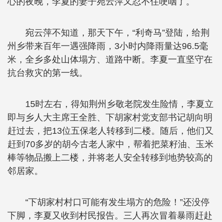
心的夜晚，李夏的妻子宛云萍又忍不住哽咽了。
宛云萍不知道，那天下午，“利奇马”登陆，给荆
州乡带来百年一遇强降雨，3小时内降雨量达96.5毫
米，全乡多处山体塌方、道路中断。李夏一直坚守在
抗台救灾的第一线。
15时左右，得知荆州乡敬老院发生险情，李夏立
即与乡人大主席王全胜、下胡家村党支部书记胡向明
赶过去，把13位五保老人转移到二楼。随后，他们又
赶到70多岁的胡今古老人家中，帮着把菜籽油、玉米
棒等物品搬上二楼，并将老人安全转移到地势较高的
邻居家。
“下胡家村村口可能有发生塌方的危险！”还没停
下脚，李夏又收到村民报告。三人再次冒着暴雨赶赴