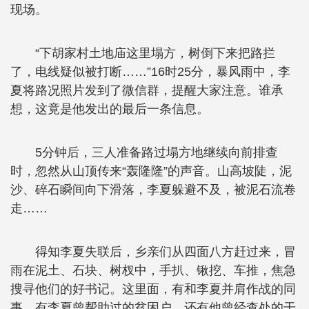
现场。
“下胡家村土地庙这里塌方，树倒下来把路拦
了，电线疑似被打断……”16时25分，暴风雨中，李
夏将路况照片发到了微信群，提醒大家注意。谁承
想，这竟是他发出的最后一条信息。
5分钟后，三人准备路过塌方地继续向前排查
时，忽然从山顶传来“轰隆隆”的声音。山高坡陡，泥
沙、碎石瞬间向下滑落，李夏躲避不及，被泥石流卷
走……
得知李夏失联后，乡亲们从四面八方赶过来，冒
雨在泥土、石块、树杈中，手扒、锹挖、车推，焦急
搜寻他们的好书记。这里面，有和李夏并肩作战的同
事，有李夏曾帮助过的贫困户，还有他曾经查处的干