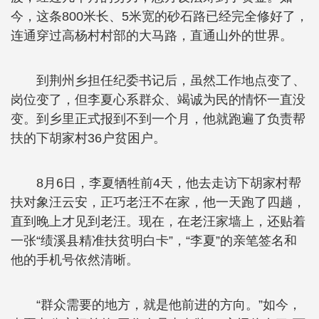
今，这条800米长、5米宽的砂石路已经完全修好了，
连通穿过高杨村村部的大马路，直通山外的世界。
到荆州乡担任纪委书记后，虽然工作地点变了、
岗位变了，但李夏心系群众、竭诚为民的情怀一直没
变。到乡里正式报到不到一个月，他就跑遍了负责帮
扶的下胡家村36户贫困户。
8月6日，李夏牺牲前4天，他去走访下胡家村帮
扶对象汪云安，正巧老汪不在家，他一天跑了四趟，
直到晚上才见到老汪。现在，在老汪家墙上，还贴着
一张“绩溪县精准扶贫明白卡”，“李夏”的亲笔签名和
他的手机号依然清晰。
“群众需要的地方，就是他前进的方向。”如今，