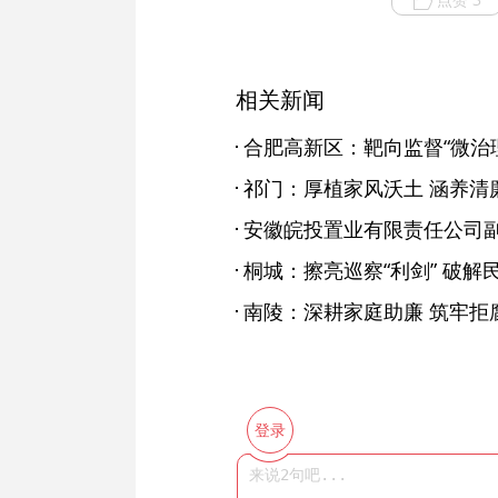
相关新闻
合肥高新区：靶向监督“微治理
祁门：厚植家风沃土 涵养清
桐城：擦亮巡察“利剑” 破解民
南陵：深耕家庭助廉 筑牢拒腐
登录