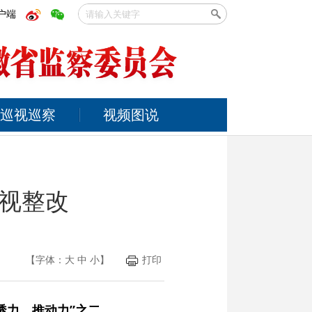
户端
巡视巡察
视频图说
视整改
【字体：
大
中
小
】
打印
透力、推动力”之二