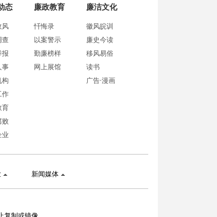
动态
廉政教育
廉洁文化
政风
忏悔录
徽风皖训
调查
以案警示
廉史今读
举报
勤廉榜样
移风易俗
人事
网上展馆
读书
机构
广告·漫画
工作
教育
腐败
企业
业
新闻媒体
止复制或镜像