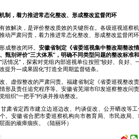
机制，着力推进常态化整改、形成整改监督闭环
有效解决，是评价整改质效的关键所在。各级巡视巡察
推动严肃问责，着力推进常态化整改、形成整改监督闭环
形成整改闭环。
安徽省制定《省委巡视集中整改期整改
、甄别评价“三大体系”，明确不同类型问题的整改标准
“活情况”，探索对党组内部巡视单位按照“较好、良好、一
改提升—成果固化”打造全周期监督链条。
改、虚假整改的严肃问责。福建省制定《省委巡视整改
情形及责任追究程序等。安徽省芜湖市印发巡察整改问
党组织“一把手”约谈并推动整改。
，甘肃省定西市建立边巡边改、约谈促改、公开晒改等工
多个。安徽省合肥市委巡察机构向市教育局、市民政局
层面的顽瘴痼疾。（陆丽环）