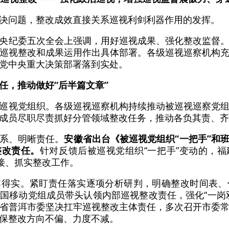
决问题，整改成效直接关系巡视利剑利器作用的发挥。
央纪委五次全会上强调，用好巡视成果、强化整改监督
巡视整改和成果运用作出具体部署。各级巡视巡察机构
党中央重大决策部署落到实处。
任，推动做好“后半篇文章”
巡视党组织。各级巡视巡察机构持续推动被巡视巡察党
成员尽职尽责抓好分管领域整改任务，推动各负其责、齐
系、明晰责任。
安徽省出台《被巡视党组织“一把手”和
整改责任。
针对反馈后被巡视党组织“一把手”变动的，
交接、抓实整改工作。
落得实。紧盯责任落实逐项分析研判，明确整改时间表、
国移动党组成员带头认领内部巡视整改责任，强化“一岗
省普洱市委坚决扛牢巡视整改主体责任，多次召开市委
保整改方向不偏、力度不减。