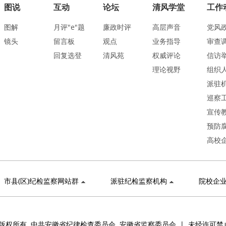
图说
互动
论坛
清风学堂
工作
图解
月评"e"题
廉政时评
高层声音
党风
镜头
留言板
观点
业务指导
审查
回复选登
清风苑
权威评论
信访
理论视野
组织
派驻
巡察
宣传
预防
高校
市县(区)纪检监察网站群
派驻纪检监察机构
院校企
版权所有 中共安徽省纪律检查委员会 安徽省监察委员会 | 未经许可禁