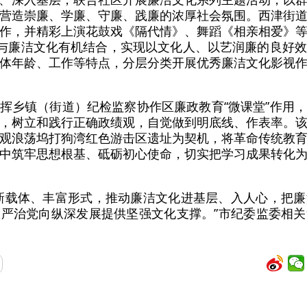
营造崇廉、学廉、守廉、践廉的浓厚社会氛围。西津街
作，并精彩上演花鼓戏《隔代情》、舞蹈《相亲相爱》
念与廉洁文化有机结合，实现以文化人、以艺润廉的良好
体年龄、工作等特点，分层分类开展优秀廉洁文化影视
挥乡镇（街道）纪检监察协作区廉政教育“微课堂”作用
，树立和践行正确政绩观，自觉做到明底线、作表率。
观浪荡坞打狗湾红色游击区遗址为契机，将革命传统教
中筑牢思想根基、砥砺初心使命，切实把学习成果转化
新载体、丰富形式，推动廉洁文化进基层、入人心，把
严治党向纵深发展提供坚强文化支撑。”市纪委监委相