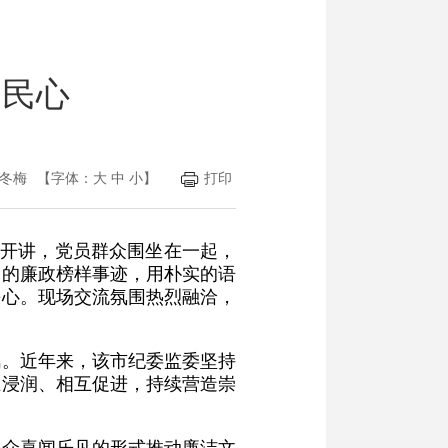
润民心
冬梅
【字体：
大
中
小
】
打印
情开讲，党员群众围坐在一起，
边的廉政榜样事迹，用朴实的语
决心。现场交流氛围热烈融洽，
风。近年来，该市纪委监委坚持
互浸润、相互促进，持续营造崇
群众喜闻乐见的形式推动廉洁文