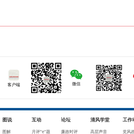
微信
客户端
图说
互动
论坛
清风学堂
工作
图解
月评"e"题
廉政时评
高层声音
党风