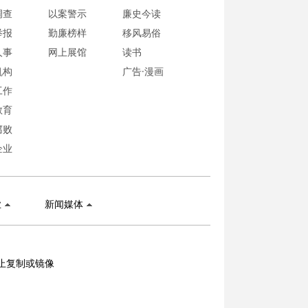
调查
以案警示
廉史今读
举报
勤廉榜样
移风易俗
人事
网上展馆
读书
机构
广告·漫画
工作
教育
腐败
企业
业
新闻媒体
止复制或镜像