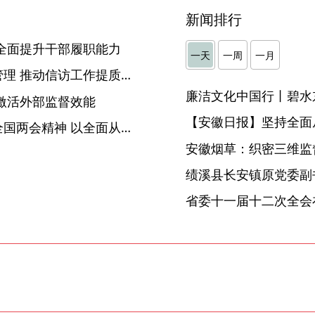
新闻排行
全面提升干部履职能力
一天
一周
一月
合肥包河：抓紧抓实全流程管理 推动信访工作提质增效
廉洁文化中国行丨碧水
激活外部监督效能
【安徽日报】坚持全面
淮北：市纪委监委学习贯彻全国两会精神 以全面从严治党新成效为打好“三仗”提供坚强保障
安徽烟草：织密三维监督
】
省委十一届十二次全会