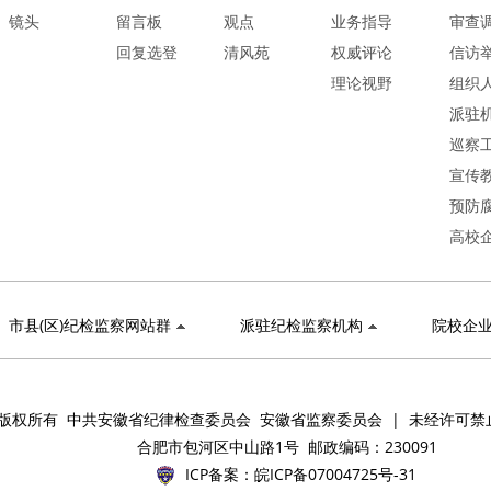
镜头
留言板
观点
业务指导
审查
回复选登
清风苑
权威评论
信访
理论视野
组织
派驻
巡察
宣传
预防
高校
市县(区)纪检监察网站群
派驻纪检监察机构
院校企
版权所有 中共安徽省纪律检查委员会 安徽省监察委员会 | 未经许可禁
合肥市包河区中山路1号 邮政编码：230091
ICP备案：
皖ICP备07004725号-31