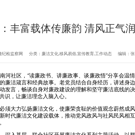
：丰富载体传廉韵 清风正气
徽纪检监察网
分类：廉洁文化,移风易俗,宣传教育,工作动态 编辑：张
南河社区，“读廉政书、讲廉政事、谈廉政悟”分享会温
的廉洁箴言和经典故事。老党员结合自身经历，讲述身
动发言，畅谈自身对廉政建设的理解和坚守廉洁底线的
共识，让廉洁理念入脑入心。
必须大力弘扬廉洁文化，使廉荣贪耻的价值观念蔚然成
新时代廉洁文化建设载体，推动党风政风与社风民风相
。
、深入基层，联合社区开展廉洁文化系列主题活动，以