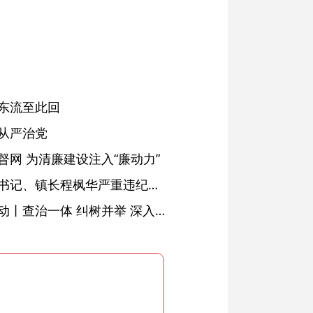
东流至此回
从严治党
网 为清廉建设注入“廉动力”
绩溪县长安镇原党委副书记、镇长程枫华严重违纪违法被开除党籍和公职
落实五次全会精神见行动丨查治一体 纠树并举 深入推进风腐同查同治