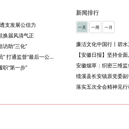
新闻排行
”透支发展公信力
一天
一周
一月
航换届风清气正
廉洁文化中国行丨碧水
访助“三化”
【安徽日报】坚持全面
芜湖弋江：聘任“特邀巡察专员” 打通监督“最后一公里”
安徽烟草：织密三维监督
职“第一步”