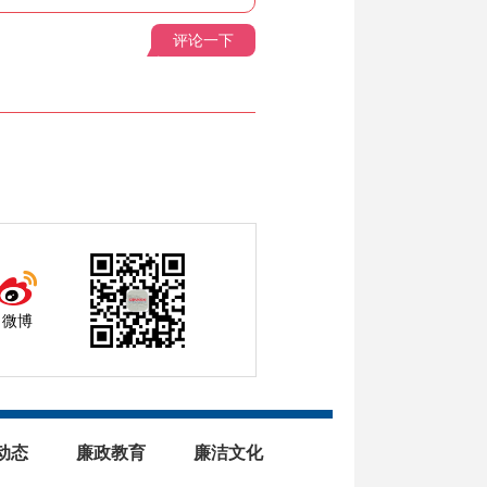
评论一下
微博
动态
廉政教育
廉洁文化