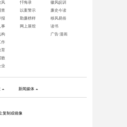
政风
忏悔录
徽风皖训
调查
以案警示
廉史今读
举报
勤廉榜样
移风易俗
人事
网上展馆
读书
机构
广告·漫画
工作
教育
腐败
企业
业
新闻媒体
止复制或镜像