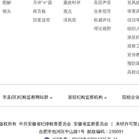
图解
月评"e"题
廉政时评
高层声音
党风
镜头
留言板
观点
业务指导
审查
回复选登
清风苑
权威评论
信访
理论视野
组织
派驻
巡察
宣传
预防
高校
市县(区)纪检监察网站群
派驻纪检监察机构
院校企
版权所有 中共安徽省纪律检查委员会 安徽省监察委员会 | 未经许可禁
合肥市包河区中山路1号 邮政编码：230091