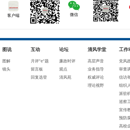
微信
客户端
图说
互动
论坛
清风学堂
工作
图解
月评"e"题
廉政时评
高层声音
党风
镜头
留言板
观点
业务指导
审查
回复选登
清风苑
权威评论
信访
理论视野
组织
派驻
巡察
宣传
预防
高校