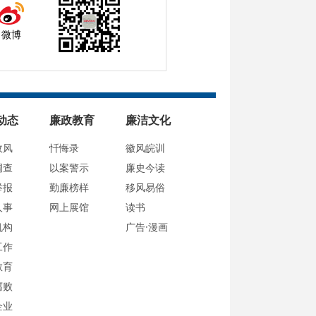
微博
动态
廉政教育
廉洁文化
政风
忏悔录
徽风皖训
调查
以案警示
廉史今读
举报
勤廉榜样
移风易俗
人事
网上展馆
读书
机构
广告·漫画
工作
教育
腐败
企业