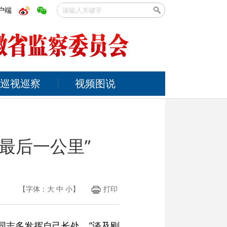
户端
巡视巡察
视频图说
最后一公里”
【字体：
大
中
小
】
打印
同志多发挥自己长处。”谈及刚