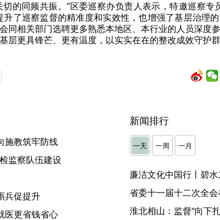
关切的同频共振。”区委巡察办负责人表示，特邀巡察专员们
，既提升了巡察监督的精准度和实效性，也增强了基层治理
会同相关部门选聘更多熟悉本地区、本行业的人员深度
基层更具锋芒、更有温度，以实实在在的整改成效守护
新闻排行
向施教筑牢防线
一天
一周
一月
纪检监察队伍建设
廉洁文化中国行丨碧水
】
省委十一届十二次全会
砺兵促提升
淮北相山：监督“向下扎根
就医更省钱省心