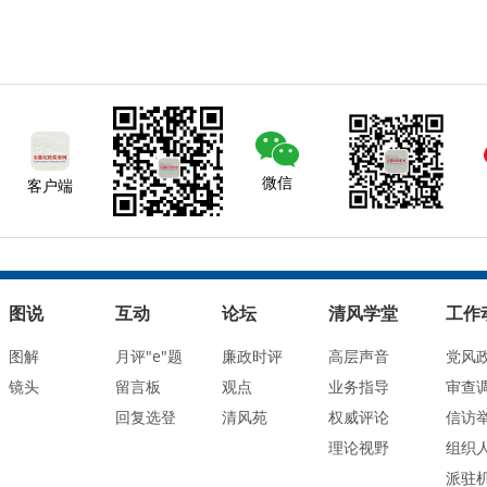
微信
客户端
图说
互动
论坛
清风学堂
工作
图解
月评"e"题
廉政时评
高层声音
党风
镜头
留言板
观点
业务指导
审查
回复选登
清风苑
权威评论
信访
理论视野
组织
派驻