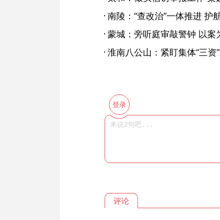
南陵：“查改治”一体推进 护
蒙城：旁听庭审敲警钟 以案
淮南八公山：紧盯集体“三资”
登录
评论