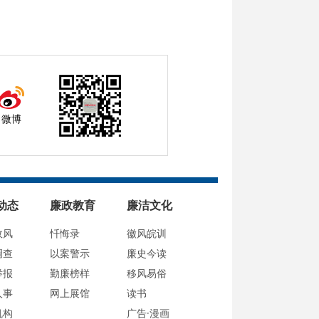
微博
动态
廉政教育
廉洁文化
政风
忏悔录
徽风皖训
调查
以案警示
廉史今读
举报
勤廉榜样
移风易俗
人事
网上展馆
读书
机构
广告·漫画