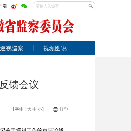
户端
巡视巡察
视频图说
反馈会议
【字体：
大
中
小
】
打印
书记关于巡视工作的重要论述，