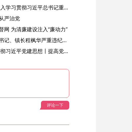
省委常委会会议强调 深入学习贯彻习近平总书记重要讲话精神 以高质量党建引领高质量发展 梁言顺主持并讲话
从严治党
网 为清廉建设注入“廉动力”
绩溪县长安镇原党委副书记、镇长程枫华严重违纪违法被开除党籍和公职
学习进行时·深入学习贯彻习近平党建思想丨提高党的战斗力的法宝
评论一下