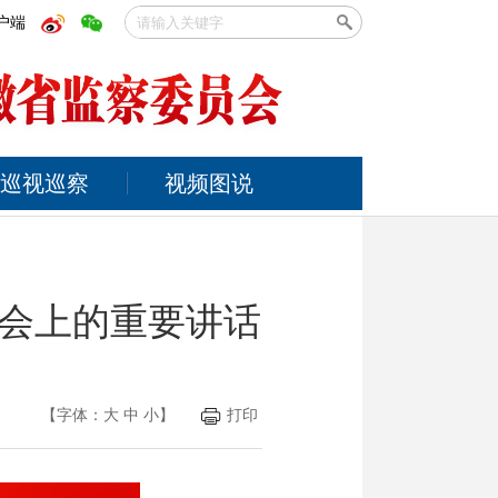
户端
巡视巡察
视频图说
会上的重要讲话
【字体：
大
中
小
】
打印