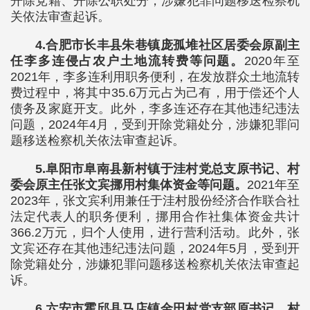
开除党籍、开除公职处分，涉嫌犯罪问题移送检察机
关依法审查起诉。
4.合肥市长丰县朱巷镇庞孤堆社区居委会原副主
任李多连侵占农户土地流转费等问题。
2020年至
2021年，李多连利用职务便利，在发放群众土地流转
费过程中，将其中35.6万元占为己有，用于偿还个人
债务及家庭开支。此外，李多连还存在其他违纪违法
问题，2024年4月，受到开除党籍处分，涉嫌犯罪问
题移送检察机关依法审查起诉。
5.阜阳市阜南县新村镇于洼村党总支原书记、村
委会原主任张文宾挪用村集体资金等问题。
2021年至
2023年，张文宾利用兼任于洼村股份经济合作联合社
法定代表人的职务便利，挪用合作社集体资金共计
366.2万元，归个人使用，进行营利活动。此外，张
文宾还存在其他违纪违法问题，2024年5月，受到开
除党籍处分，涉嫌犯罪问题移送检察机关依法审查起
诉。
6.六安市霍邱县马店镇金田村党支部原书记、村