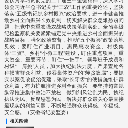
要认真学习贯彻党的二十届三中全会精神，深入学习
领会习近平总书记关于“三农”工作的重要论述，坚决
落实“五级书记抓乡村振兴”政治要求，进一步健全推
动乡村全面振兴长效机制，切实解决群众急难愁盼问
题，把党中央重农强农战略决策落到实处。全省各级
纪检监察机关要紧紧锚定党中央推进乡村全面振兴的
战略目标，强化政治监督，推动“五个振兴”政策落地
见效；要盯住产业项目、惠民惠农资金、村级集
体“三资”、乡村“小微工程”建设，盯住重点项目、重
大资金、重要环节，盯住“一把手”、领导班子成员和
村级“一肩挑”人员，加大执纪执法力度，严肃查处各
种损害群众利益、侵吞集体资产的“蝇贪蚁腐”；要抓
实以案促改促治促建，采取“长牙齿”的硬措施维护群
众利益，有力护航推进乡村全面振兴；要坚持超常规
纵深推进集中整治不放松，做到纠风治乱为民、执纪
执法为民、反腐惩恶为民，解决好群众最关心最直接
最现实的利益问题，不断增强群众获得感、幸福感、
安全感。（安徽省纪委监委）
相关阅读