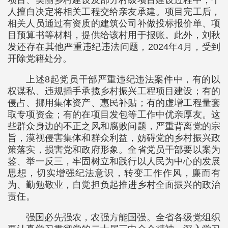
项目、美丽乡村建设及部分村级项目建设过程中，个
人擅自决定将相关工程交给亲友承建。项目完工后，
相关人员通过有资质的建筑公司补做投标报价单、项
目预算书等材料，提供给该村用于报账。此外，刘秋
发还存在其他严重违纪违法问题，2024年4月，受到
开除党籍处分。
上述8起党员干部严重违纪违法案件中，有的以
权谋私、违规插手承揽乡村振兴工程项目建设；有的
侵占、挪用集体资产、惠民补贴；有的虚增工程量套
取专项资金；有的在项目发包等工作中优亲厚友。这
些群众身边的不正之风和腐败问题，严重背离党的宗
旨，漠视侵害集体和群众利益，妨碍党的乡村振兴政
策落实，损害党和政府形象。全省党员干部要以案为
鉴、举一反三，牢固树立和践行以人民为中心的发展
思想，切实增强纪法意识，转变工作作风，廉而有
为、勤勉敬业，自觉担负起推进乡村全面振兴的政治
责任。
强国必先强农，农强方能国强。全省各级党组织