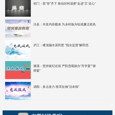
祁门：双“管”齐下 推动对村巡察“走进”又“走心”
泾县：丰富内容载体 为乡村振兴绘就廉洁底色
庐江：楼顶漏水居民愁 “指尖监督”解民忧
濉溪：坚持挺纪在前 严防违规操办“升学宴”“谢
师宴”
涡阳：多点发力 咬耳扯袖“治未病”