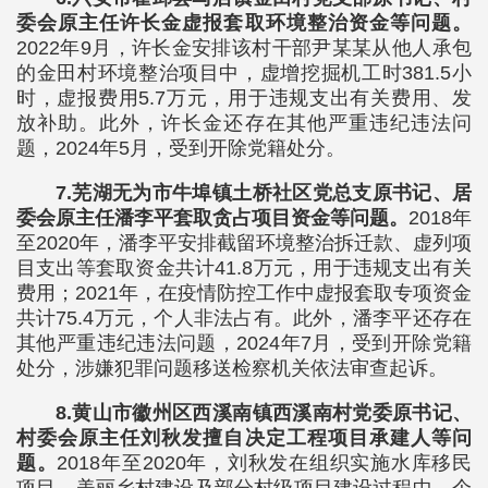
委会原主任许长金虚报套取环境整治资金等问题。
2022年9月，许长金安排该村干部尹某某从他人承包
的金田村环境整治项目中，虚增挖掘机工时381.5小
时，虚报费用5.7万元，用于违规支出有关费用、发
放补助。此外，许长金还存在其他严重违纪违法问
题，2024年5月，受到开除党籍处分。
7.芜湖无为市牛埠镇土桥社区党总支原书记、居
委会原主任潘李平套取贪占项目资金等问题。
2018年
至2020年，潘李平安排截留环境整治拆迁款、虚列项
目支出等套取资金共计41.8万元，用于违规支出有关
费用；2021年，在疫情防控工作中虚报套取专项资金
共计75.4万元，个人非法占有。此外，潘李平还存在
其他严重违纪违法问题，2024年7月，受到开除党籍
处分，涉嫌犯罪问题移送检察机关依法审查起诉。
8.黄山市徽州区西溪南镇西溪南村党委原书记、
村委会原主任刘秋发擅自决定工程项目承建人等问
题。
2018年至2020年，刘秋发在组织实施水库移民