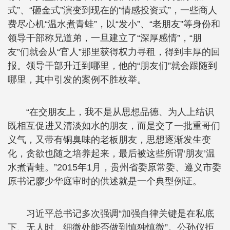
式”、“砸金式”演变到现在的“情感投资式”，一些商人
费尽心机“温水煮青蛙”，以“发小”、“老朋友”等身份和
领导干部称兄道弟，一旦建立了“深厚感情”，“朋
友”们就会从“官人”那里获得权力寻租，得到丰厚的回
报。领导干部升迁到哪里，他的“朋友们”就会跟随到
哪里，其中引发的案例不胜枚举。
“在交朋友上，我不是从思想品德、为人上结识
既相互促进又清淡如水的朋友，而是交了一批重哥们
义气，又带有铜臭味的老板朋友，思想逐渐发生变
化，贪欲也随之培养起来，最后被这些所谓‘朋友’温
水煮青蛙。”2015年1月，贵州省委原常委、遵义市委
原书记廖少华庭审时的供述就是一个典型例证。
习近平总书记多次强调“加强自律关键是在私底
下、无人时、细微处能否做到慎独慎微”。公孙仪拒