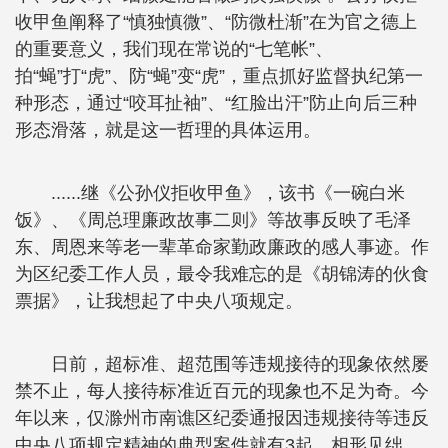
收甲鱼阐释了“慎独慎微”、“防微杜渐”在为官之德上
的重要意义，我们现在常说的“七笔帐”、
拍“蝇”打“虎”、防“蝇”变“虎”，重点抓好监督执纪第一
种形态，通过“咬耳扯袖”、“红脸出汗”防止向后三种
形态滑落，就是这一哲理的具体运用。
......继《公孙仪拒收甲鱼》，该书《一碗白米
饭》、《周总理廉政故事二则》等故事反映了毛泽
东、周恩来等老一辈革命家勤政廉政的感人事迹。作
为区纪委工作人员，最令我难忘的是《胡锦涛的伙食
票据》，让我想起了中央八项规定。
日前，超标准、超范围等违规接待的现象依然屡
禁不止，每人接待标准近百元的现象也不足为奇。今
年以来，仅滁州市南谯区纪委通报因违规接待等违反
中央八项规定精神的典型案件就有3起。相形见绌，