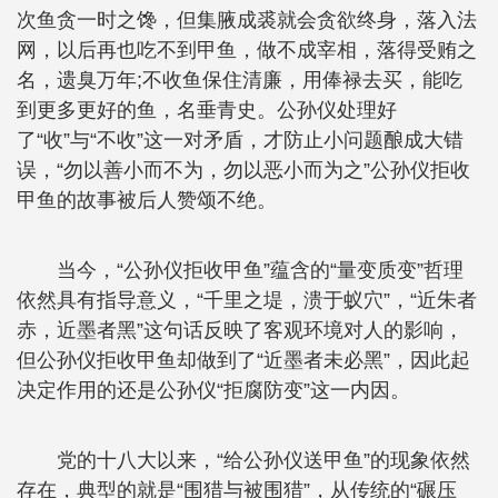
次鱼贪一时之馋，但集腋成裘就会贪欲终身，落入法
网，以后再也吃不到甲鱼，做不成宰相，落得受贿之
名，遗臭万年;不收鱼保住清廉，用俸禄去买，能吃
到更多更好的鱼，名垂青史。公孙仪处理好
了“收”与“不收”这一对矛盾，才防止小问题酿成大错
误，“勿以善小而不为，勿以恶小而为之”公孙仪拒收
甲鱼的故事被后人赞颂不绝。
当今，“公孙仪拒收甲鱼”蕴含的“量变质变”哲理
依然具有指导意义，“千里之堤，溃于蚁穴”，“近朱者
赤，近墨者黑”这句话反映了客观环境对人的影响，
但公孙仪拒收甲鱼却做到了“近墨者未必黑”，因此起
决定作用的还是公孙仪“拒腐防变”这一内因。
党的十八大以来，“给公孙仪送甲鱼”的现象依然
存在，典型的就是“围猎与被围猎”，从传统的“碾压