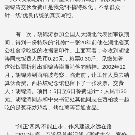
胡锦涛交伙食费正是我党“不搞特殊化，不拿群众一
针一线”优良传统的真实写照。
有一次，胡锦涛参加全国人大湖北代表团审议期
间，得到一份特殊的“礼物”:一张20年前他在湖北省某
公社食堂吃饭的收据复印件。上面写着：今收到胡锦
涛同志饭费人民币0.20元，粮票0.30斤。见微知著，
这张饭票折射出胡锦涛崇廉尚俭的精神。2002年12
月，胡锦涛到西柏坡考察，临走前，让工作人员去结
算伙食费。西柏坡纪念馆也留下了一张发票。交费
人：胡锦涛。项目：5日至6日餐费;总计：人民币30
元。胡锦涛同志和中央书记处其他同志在西柏坡一起
吃的是葱花炒鸡蛋、烤红薯等普通食品。
“纠正‘四风’不能止步，作风建设永远在路
上。”2017年底，习近平总书记就《形式主义、官僚