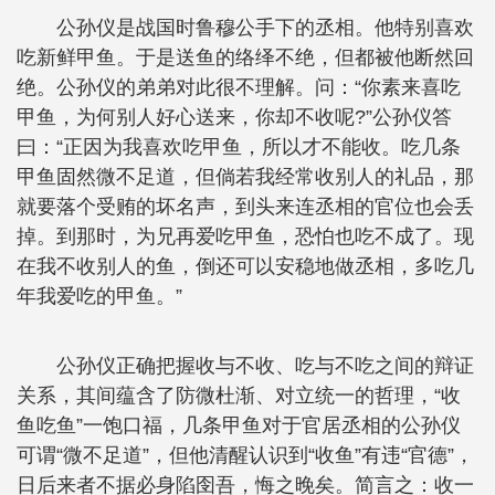
公孙仪是战国时鲁穆公手下的丞相。他特别喜欢
吃新鲜甲鱼。于是送鱼的络绎不绝，但都被他断然回
绝。公孙仪的弟弟对此很不理解。问：“你素来喜吃
甲鱼，为何别人好心送来，你却不收呢?”公孙仪答
曰：“正因为我喜欢吃甲鱼，所以才不能收。吃几条
甲鱼固然微不足道，但倘若我经常收别人的礼品，那
就要落个受贿的坏名声，到头来连丞相的官位也会丢
掉。到那时，为兄再爱吃甲鱼，恐怕也吃不成了。现
在我不收别人的鱼，倒还可以安稳地做丞相，多吃几
年我爱吃的甲鱼。”
公孙仪正确把握收与不收、吃与不吃之间的辩证
关系，其间蕴含了防微杜渐、对立统一的哲理，“收
鱼吃鱼”一饱口福，几条甲鱼对于官居丞相的公孙仪
可谓“微不足道”，但他清醒认识到“收鱼”有违“官德”，
日后来者不据必身陷囹吾，悔之晚矣。简言之：收一