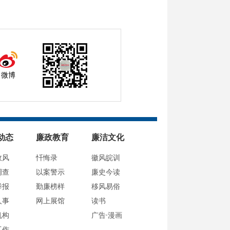
微博
动态
廉政教育
廉洁文化
政风
忏悔录
徽风皖训
调查
以案警示
廉史今读
举报
勤廉榜样
移风易俗
人事
网上展馆
读书
机构
广告·漫画
工作