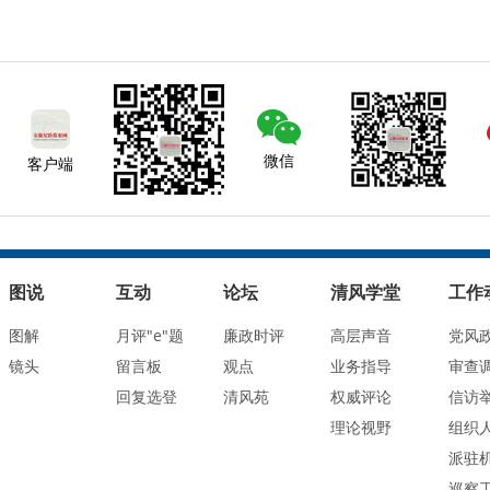
微信
客户端
图说
互动
论坛
清风学堂
工作
图解
月评"e"题
廉政时评
高层声音
党风
镜头
留言板
观点
业务指导
审查
回复选登
清风苑
权威评论
信访
理论视野
组织
派驻
巡察