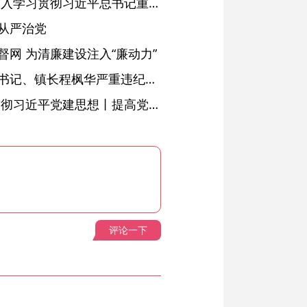
省委常委会会议强调 深入学习贯彻习近平总书记重要讲话精神 以高质量党建引领高质量发展 梁言顺主持并讲话
从严治党
网 为清廉建设注入“廉动力”
绩溪县长安镇原党委副书记、镇长程枫华严重违纪违法被开除党籍和公职
学习进行时·深入学习贯彻习近平党建思想丨提高党的战斗力的法宝
评论一下