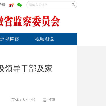
户端
巡视巡察
视频图说
级领导干部及家
【字体：
大
中
小
】
打印