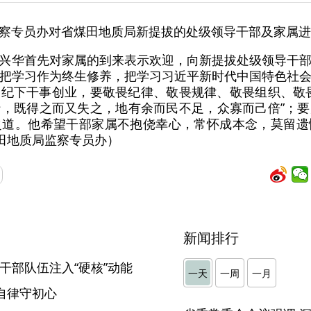
察专员办对省煤田地质局新提拔的处级领导干部及家属进
兴华首先对家属的到来表示欢迎，向新提拔处级领导干
把学习作为终生修养，把学习习近平新时代中国特色社
纪下干事创业，要敬畏纪律、敬畏规律、敬畏组织、敬
，既得之而又失之，地有余而民不足，众寡而己倍”；
之道。他希望干部家属不抱侥幸心，常怀成本念，莫留遗
煤田地质局监察专员办）
新闻排行
干部队伍注入“硬核”动能
一天
一周
一月
自律守初心