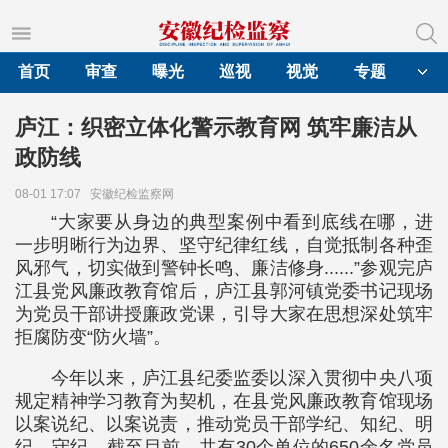
首页
审查
曝光
巡视
视觉
专题
庐江：织密立体化警示教育网 筑牢廉洁从
政防线
08-01 17:07
安徽纪检监察网
“大家要从身边的典型案例中看到底线在哪，进
一步明晰行为边界、坚守纪律红线，自觉抵制各种歪
风邪气，切实做到警钟长鸣、廉洁修身......”参观完庐
江县党风廉政教育馆后，庐江县郭河镇党委书记现场
为党员干部讲授廉政党课，引导大家在思想深处筑牢
拒腐防变“防火墙”。
今年以来，庐江县纪委监委以深入贯彻中央八项
规定精神学习教育为契机，在县党风廉政教育馆现场
以案说纪、以案说责，推动党员干部学纪、知纪、明
纪、守纪。截至目前，共有30个单位的650余名党员