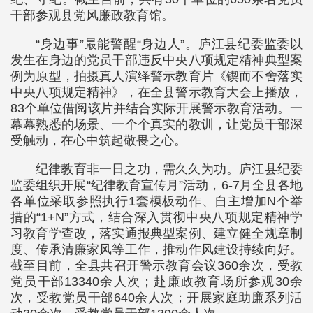
干部参观县党风廉政教育馆。
“身边事”最能警醒“身边人”。庐江县纪委监委以
发生在身边的党员干部违反中央八项规定精神典型案
例为原型，拍摄真人演绎警示教育片《锲而不舍落实
中央八项规定精神》，在全县警示教育大会上播放，
83个单位借阅该片并结合实际开展警示教育活动。一
幕幕熟悉的场景、一个个真实的教训，让党员干部深
受触动，在心中筑起敬畏之心。
纪律教育非一日之功，需久久为功。庐江县纪委
监委组织开展“纪律教育宣传月”活动，6-7月全县各地
各单位采取参照执行1套模板动作、自主增加N个举
措的“1+N”方式，结合深入贯彻中央八项规定精神学
习教育学查改，落实通报典型案例、建立健全规章制
度、传承清廉家风等工作，推动作风建设持续向好。
截至目前，全县共召开警示教育会议360余次，受教
党员干部13340余人次；赴廉政教育场所参观30余
次，受教党员干部640余人次；开展家庭助廉系列活