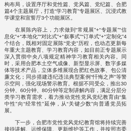
构布局，设置序厅和党性篇、党风篇、党纪篇、合肥
篇4个主题展厅，打造“学习教育”专题展区、沉浸式教
学课堂和宣誓厅3个功能展区。
在展陈内容上，力求做到“常规展”+“专题展”“信
息化”+“本地化”“对比式”+“叙事式”“订单式”+“定制化”4
个结合，既相对固定展陈“党史”历程，也动态更新每
年重大主题教育、学习教育内容，如目前正专题展示
深入贯彻中央八项规定精神学习教育相关内容。同
时，采用合肥本土空气成像、新型显示屏、数字多媒
体等技术产品，立体多维展现合肥红色故事、包公清
廉文化；同步搭建违纪违法典型案例“忏悔之声”等警
示空间，强化现场警示教育。根据不同受众，推出30
分钟、60分钟、80分钟等定制讲解内容，满足分层分
类学习教育需求，着力推动党性党风党纪教育由“集
中性”向“经常性”延伸，从“关键少数”向普通党员拓
展。
下一步，合肥市党性党风党纪教育馆将持续完善
接待讲解、运维保障、更新维护等工作，并按照市委