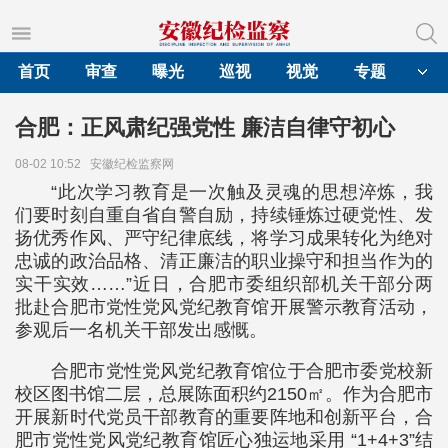
首页
审查
曝光
巡视
视觉
专题
合肥：正风肃纪强党性 廉洁自律守初心
08-02 10:52
安徽纪检监察网
“此次学习教育是一次触及灵魂的思想淬炼，我
们要时刻自重自省自警自励，持续锤炼过硬党性、发
扬优秀作风、严守纪律底线，将学习成果转化为绝对
忠诚的政治品格、清正廉洁的职业操守和担当作为的
实干实效……”近日，合肥市委组织部机关干部分两
批赴合肥市党性党风党纪教育馆开展警示教育活动，
参观后一名机关干部发出感慨。
合肥市党性党风党纪教育馆位于合肥市委党校新
校区图书馆二层，总展陈面积约2150㎡。作为合肥市
开展新时代党员干部教育的重要阵地和创新平台，合
肥市党性党风党纪教育馆匠心独运地采用 “1+4+3”结