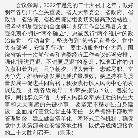
会议强调，2022年是党的二十大召开之年，做好
明年各项工作至关重要。省人大常委会、省政府、省
政协、省法院、省检察院党组要切实提高政治站位，
把坚持和加强党的全面领导贯穿工作全过程各方面，
强化衷心拥护“两个确立”、忠诚践行“两个维护”的政
治自觉、行动自觉，坚决做到“总书记有号令、党中
央有部署，安徽见行动”。要主动服务中心大局，围
绕省第十一次党代会和省委经济工作会议部署安排，
强化“慢进是退、不进更是退”的意识，找准工作的切
入点和着力点，只争朝夕、埋头苦干，忠诚尽职、奋
勇争先，推动经济发展提质扩量增效。要坚持在高质
量发展中促进共同富裕，积极践行以人民为中心的发
展思想，推动各级领导干部带头接访下访、包案化
解、阅批群众来信，办好人民群众牵肠挂肚的民生大
事和天天有感的关键小事。要坚定不移加强自身建
设，全面履行管党治党主体责任，从严抓好干部教育
管理监督，建立健全清单化、闭环式工作机制，确保
党中央决策部署在安徽落地生根，以优异成绩迎接党
的二十大胜利召开。（宗禾）