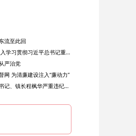
东流至此回
省委常委会会议强调 深入学习贯彻习近平总书记重要讲话精神 以高质量党建引领高质量发展 梁言顺主持并讲话
从严治党
网 为清廉建设注入“廉动力”
绩溪县长安镇原党委副书记、镇长程枫华严重违纪违法被开除党籍和公职