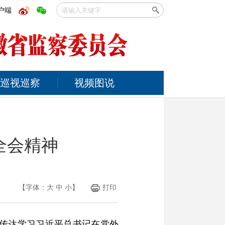
户端
巡视巡察
视频图说
全会精神
【字体：
大
中
小
】
打印
，传达学习习近平总书记在党外