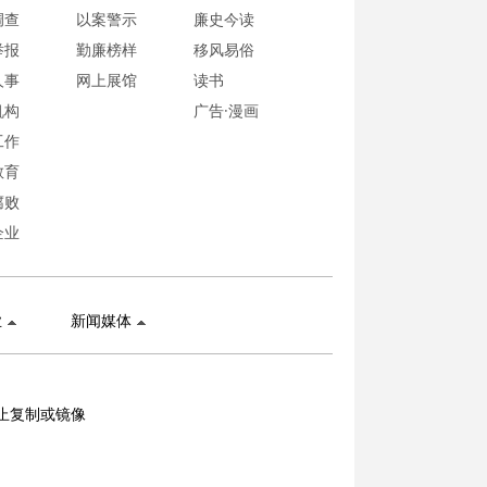
调查
以案警示
廉史今读
举报
勤廉榜样
移风易俗
人事
网上展馆
读书
机构
广告·漫画
工作
教育
腐败
企业
业
新闻媒体
止复制或镜像