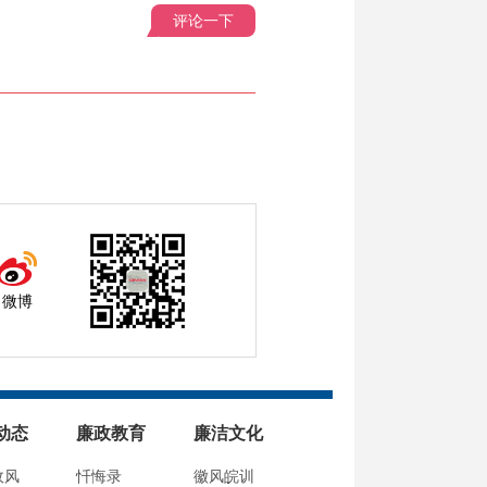
评论一下
微博
动态
廉政教育
廉洁文化
政风
忏悔录
徽风皖训