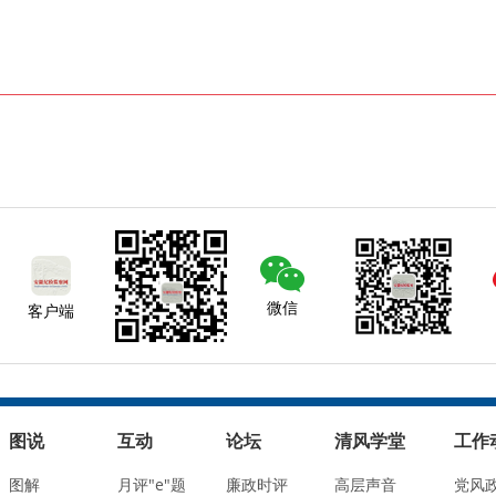
微信
客户端
图说
互动
论坛
清风学堂
工作
图解
月评"e"题
廉政时评
高层声音
党风