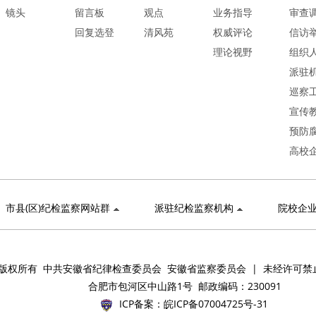
镜头
留言板
观点
业务指导
审查
回复选登
清风苑
权威评论
信访
理论视野
组织
派驻
巡察
宣传
预防
高校
市县(区)纪检监察网站群
派驻纪检监察机构
院校企
版权所有 中共安徽省纪律检查委员会 安徽省监察委员会 | 未经许可禁
合肥市包河区中山路1号 邮政编码：230091
ICP备案：
皖ICP备07004725号-31