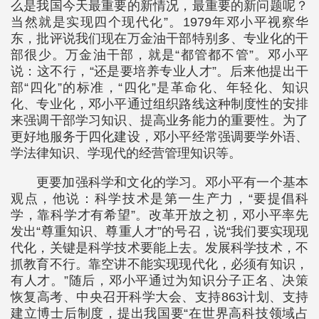
么是我国今天最重要的新情况，最重要的新问题呢？
当然就是实现四个现代化”。1979年邓小平视察华
东，批评说我们现在万金油干部特别多、专业化的干
部很少。万金油干部，就是“都管都不管”。邓小平
说：这不行，“还是要培养专业人才”。后来他提出干
部“四化”的标准，“四化”是革命化、年轻化、知识
化、专业化，邓小平通过组织路线这种制度性的安排
来强调干部学习知识、提高业务能力的重要性。为了
更好地服务于四化建设，邓小平经常强调要学外语、
学法律知识、学现代的经营管理知识等。
更要加强科学和文化的学习。邓小平有一个基本
观点，他说：科学技术是第一生产力，“要提倡科
学，靠科学才有希望”。改革开放之初，邓小平率先
发出“尊重知识、尊重人才”的号召，说“我们要实现现
代化，关键是科学技术要能上去。发展科学技术，不
抓教育不行。靠空讲不能实现现代化，必须有知识，
有人才。”随后，邓小平通过为知识分子正名、决策
恢复高考、中央召开科学大会、支持863计划、支持
建立博士后制度，提出我国要“在世界高科技领域占