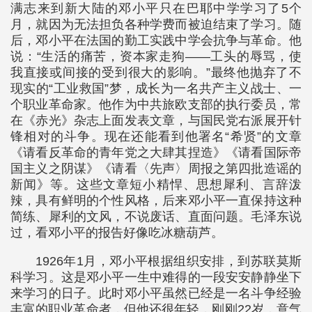
满志来到新大陆的邓小平只在巴耶中学学习了5个
月，就因为无法担负各种学费而被迫结束了学习。随
后，邓小平在法国的勤工实践中学会抗争与革命。他
说：“生活的痛苦，资本家走狗——工头的辱骂，使
我直接或间接的受到很大的影响。”最终他抛弃了不
现实的“工业救国”梦，成长为一名共产主义战士、一
个职业革命家。他作为中共旅欧支部的执行委员，常
在《赤光》杂志上面发表文章，与国民党右派展开针
锋相对的斗争。现在还能看到他署名“希贤”的文章
《请看反革命的青年党之大肆其捏造》《请看国际帝
国主义之阴谋》《请看〈先声〉周报之第四批造谣的
新闻》等。这些文章短小精悍、思想犀利、言辞泼
辣，具有鲜明的个性风格，后来邓小平一直保持这种
简练、犀利的文风，不说废话、直面问题。毛泽东说
过，看邓小平的报告好像吃冰糖葫芦。
1926年1月，邓小平根据组织安排，到苏联莫斯
科学习。这是邓小平一生中难得的一段安安静静坐下
来学习的日子。此时邓小平虽然已经是一名斗争经验
丰富的职业革命者，但他还很年轻，刚刚22岁，意气