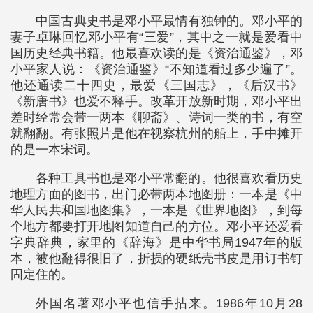
中国古典史书是邓小平最情有独钟的。邓小平的
妻子卓琳回忆邓小平有“三爱”，其中之一就是爱看中
国历史经典书籍。他最喜欢读的是《资治通鉴》，邓
小平家人说：《资治通鉴》“不知道看过多少遍了”。
他还通读二十四史，最爱《三国志》，《后汉书》
《新唐书》也爱不释手。改革开放新时期，邓小平出
差时经常会带一两本《聊斋》、诗词一类的书，有空
就翻翻。有张照片是他在视察杭州的船上，手中摊开
的是一本宋词。
各种工具书也是邓小平常翻的。他很喜欢看历史
地理方面的图书，出门必带两本地图册：一本是《中
华人民共和国地图集》，一本是《世界地图》，到每
个地方都要打开地图知道自己的方位。邓小平还爱看
字典辞典，家里的《辞海》是中华书局1947年的版
本，被他翻得很旧了，折损的硬纸壳书皮是用订书钉
固定住的。
外国名著邓小平也信手拈来。1986年10月28