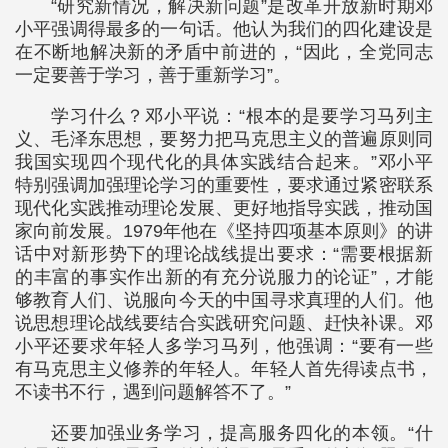
“研究新情况，解决新问题”是改革开放新时期邓
小平强调得最多的一句话。他认为我们的四化建设是
在不断地解决新的矛盾中前进的，“因此，全党同志
一定要善于学习，善于重新学习”。
学习什么？邓小平说：“根本的是要学习马列主
义、毛泽东思想，要努力把马克思主义的普遍原则同
我国实现四个现代化的具体实践结合起来。”邓小平
特别强调加强理论学习的重要性，要求通过紧密联系
现代化实践推动理论发展、更好地指导实践，推动国
家向前发展。1979年他在《坚持四项基本原则》的讲
话中对新形势下的理论战线提出要求：“需要根据新
的丰富的事实作出新的有充分说服力的论证”，才能
够教育人们、说服向今天的中国寻求真理的人们。他
说思想理论战线要结合实践研究问题、赶快补课。邓
小平还要求年轻人多学习马列，他强调：“要有一些
有马克思主义修养的年轻人。年轻人首先得读点书，
不读书不行，遇到问题解答不了。”
还要加强业务学习，提高服务四化的本领。“什