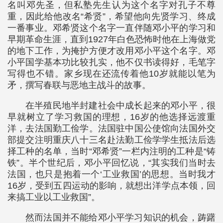
名叫邓先圣，但私塾先生认为这个名字对孔子不尊
重，因此给他改名“希贤”，希望他向先贤学习、终成
一番事业。邓希贤这个名字一直伴随邓小平的学习和
早期革命生涯，直到1927年白色恐怖时他在上海做党
的地下工作，为掩护方便才改用邓小平这个名字。邓
小平国学基本功比较扎实，他不仅书读得好，毛笔字
写得也不错。家乡现在还流传着他10岁就能以笔为
矛，撰写春联与恶地主战斗的故事。
在半殖民地半封建社会中成长起来的邓小平，很
早就树立了学习救国的理想，16岁的他选择远渡重
洋，去法国勤工俭学。法国驻中国公使馆向法国外交
部提交注明重庆八十三名赴法勤工俭学学生抵法后选
择工种的名单，当时“邓希贤”一栏内注明的工种是“铸
铁”。半个世纪后，邓小平回忆说，“其实我们当时去
法国，也只是抱着一个‘工业救国’的思想。当时我才
16岁，受到五四运动的影响，就想出洋学点本领，回
来搞工业以工业救国”。
然而法国并不能给邓小平学习知识的机会，踌躇