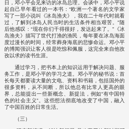
日，邓小平会见来访的冰岛总理。会谈中，邓小平说
起自己早年看过的一本书：“欧洲一个著名的文学家
写了一部小说叫《冰岛渔夫》，我在二十年代时就看
过，了解到冰岛人民当时的生活条件相当艰苦。”随
后他感叹：“现在你们干得很好，发达起来了。”《冰
岛渔夫》描写了世代打渔的渔民，每年要在冰岛海面
度过漫长的时间，经常葬身海底的悲惨命运。邓小平
的博闻强识让客人很是吃惊和佩服，这完全来自他孜
孜以求的读书生涯。
通过学习，把书本上的知识运用于解决问题、服
务工作，是邓小平的学习之道。邓小平的秘书说：首
长每天都要读大量的文电、资料和书籍，包括国外的
很多资料，从不间断，所以他总有比常人更高的眼
界，总能提出一些新概念、新提法，例如“有中国特
色的社会主义”。这些想法彻底地改变了中国，融入
了中国百姓的日常生活。
（三）