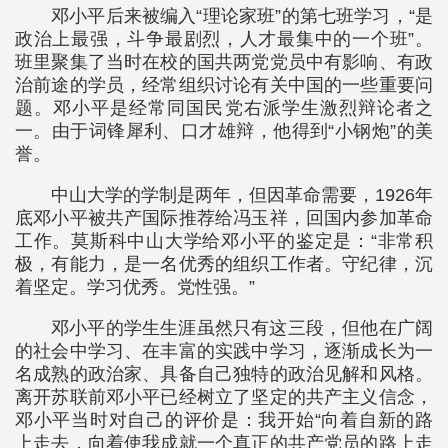
邓小平后来被编入“理论家班”的第七班学习，“是
政治上最强，斗争最剧烈，人才最集中的一个班”。
班里聚集了当时在校的国共两党党员中有影响、有政
治前途的学员，经常组织讨论有关中国的一些重要问
题。邓小平是经常同国民党右派学生激烈辩论者之
一。由于词锋犀利、口才雄辩，他得到“小钢炮”的美
誉。
中山大学的学制是两年，但因革命需要，1926年
底邓小平被共产国际推荐给冯玉祥，回国内参加革命
工作。莫斯科中山大学给邓小平的鉴定是：“非常积
极，有能力，是一名优秀的组织工作者。守纪律，沉
着坚定。学习优秀。党性强。”
邓小平的学生生涯虽然只有这三段，但他在广阔
的社会中学习、在丰富的实践中学习，逐渐成长为一
名成熟的政治家、具备自己独特的政治见解和风格。
离开苏联前邓小平已经树立了坚定的共产主义信念，
邓小平当时对自己的评价是：我开始“向着自新的路
上走去，向着使我成就一个真正的共产党员的路上走