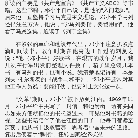
所读的主要是《共产党宣言》《共产主义ABC》等书
籍。这些书籍，邓小平自己说，是他的“入门老师”。
后来他一直坚持学习马克思主义理论。邓小平学马列
还很注意方法，他说，“学马列要精，要管用的”。他
看了马恩选集，通读了《列宁全集》。
在紧张的革命和建设年代里，邓小平注意抓紧点
滴时间读书。战争时期在他身边工作过的刘复之
说：“他（邓小平）好读书，在艰苦的战争岁月，我
几次在行军出发前整理文件挑子，箱子里总装几本
书，有马列的书，也有小说。我清楚地记得有一本是
列夫·托尔斯泰的《战争与和平》。”邓小平还常对其
他工作人员说：要能打仗，也要补上文化这一课。
“文革”期间，邓小平被下放到江西。1969年11
月，邓小平给中央写了一封信，特地附函，请有关同
志如果方便就把他的书托运过来，可见他对书籍的珍
视。这些书籍陪伴了他在江西的日子，他每日都读至
深夜，他从书中汲取营养，思考着中国未来的道路。
复出后便着手“整顿”、扭转国家经济状况。