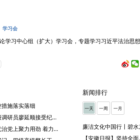
）学习会
论学习中心组（扩大）学习会，专题学习习近平法治思
新闻排行
控措施落实落细
一天
一周
一月
淮南市发展和改革委员会二级调研员廖延顺接受纪律审查和监察调查
廉洁文化中国行丨碧水
【观点】孙正东：在从严管党治党上聚力用劲 着力优化良好政治生态
【安徽日报】坚持全面