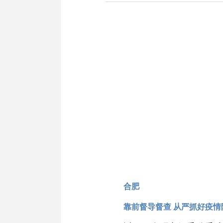
合肥
靠前督导督查 从严抓好疫情