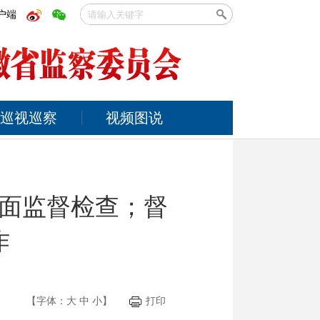
户端
巡视巡察
视频图说
面监督检查；督
作
【字体：
大
中
小
】
打印