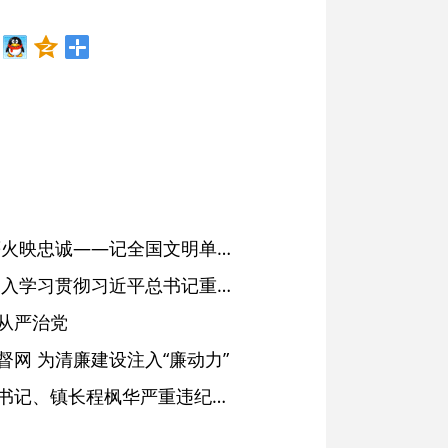
红土濉溪扬清风 文明薪火映忠诚——记全国文明单位、安徽省濉溪县纪委监委
省委常委会会议强调 深入学习贯彻习近平总书记重要讲话精神 以高质量党建引领高质量发展 梁言顺主持并讲话
从严治党
网 为清廉建设注入“廉动力”
绩溪县长安镇原党委副书记、镇长程枫华严重违纪违法被开除党籍和公职