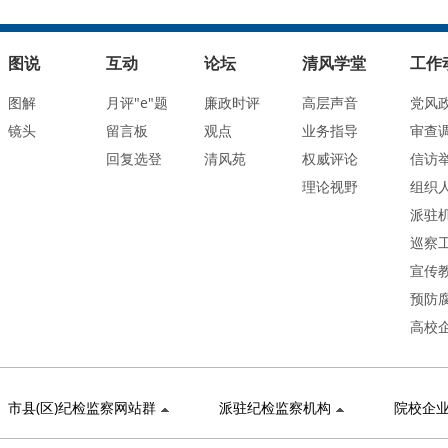
图说
互动
论坛
清风学堂
工作
图解
月评"e"题
廉政时评
高层声音
党风
镜头
留言板
观点
业务指导
审查
回复选登
清风苑
权威评论
信访
理论视野
组织
派驻
巡察
宣传
预防
高校
市县(区)纪检监察网站群
派驻纪检监察机构
院校企