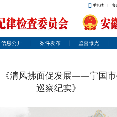
手机站
|
客
信息公开
案件发布
监督曝光
】《清风拂面促发展——宁国市
巡察纪实》