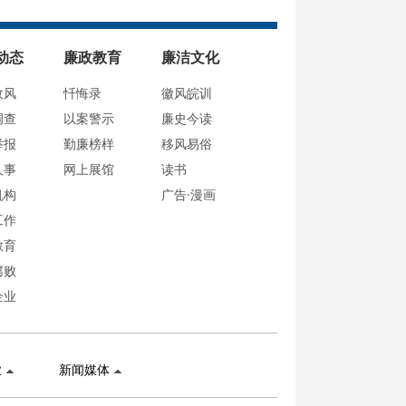
动态
廉政教育
廉洁文化
政风
忏悔录
徽风皖训
调查
以案警示
廉史今读
举报
勤廉榜样
移风易俗
人事
网上展馆
读书
机构
广告·漫画
工作
教育
腐败
企业
业
新闻媒体