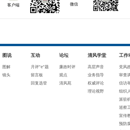
微信
客户端
图说
互动
论坛
清风学堂
工作
图解
月评"e"题
廉政时评
高层声音
党风
镜头
留言板
观点
业务指导
审查
回复选登
清风苑
权威评论
信访
理论视野
组织
派驻
巡察
宣传
预防