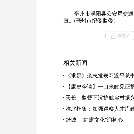
亳州市涡阳县公安局交通
查。(亳州市纪委监委）
点赞 8
相关新闻
【廉史今读】一口米缸见证
天长：监督下沉护航乡村振
淮北杜集：加强巡察人才库建
舒城：“红廉文化”润初心