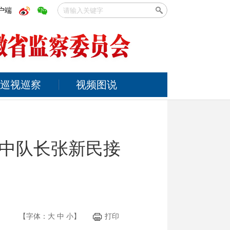
户端
巡视巡察
视频图说
中队长张新民接
【字体：
大
中
小
】
打印