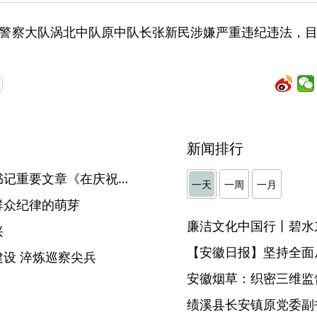
警察大队涡北中队原中队长张新民涉嫌严重违纪违法，
新闻排行
《求是》杂志发表习近平总书记重要文章《在庆祝中国共产党成立100周年大会上的讲话》
一天
一周
一月
群众纪律的萌芽
廉洁文化中国行丨碧水
兴
【安徽日报】坚持全面
设 淬炼巡察尖兵
安徽烟草：织密三维监督