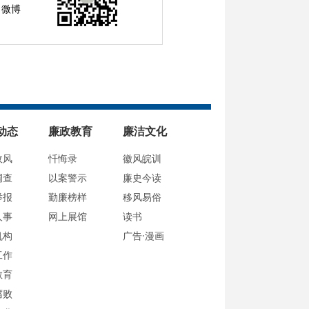
微博
动态
廉政教育
廉洁文化
政风
忏悔录
徽风皖训
调查
以案警示
廉史今读
举报
勤廉榜样
移风易俗
人事
网上展馆
读书
机构
广告·漫画
工作
教育
腐败