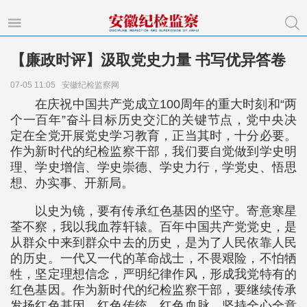
【廉政时评】汲取党史力量 书写优异答卷
07-05 11:05
安徽纪检监察网
在庆祝中国共产党成立100周年的重大时刻和“两
个一百年”奋斗目标历史交汇的关键节点，党中央决
定在全党开展党史学习教育，正当其时，十分必要。
作为新时代的纪检监察干部，我们要自觉做到学史明
理、学史增信、学史崇德、学史力行，学党史、悟思
想、办实事、开新局。
以史为镜，要有传承红色基因的坚守。寄意寒星
荃不察，我以我血荐轩辕。百年中国共产党党史，是
从群众中来到群众中去的历史，是为了人民依靠人民
的历史。一代又一代的革命战士，不畏艰险，不怕牺
牲，坚定理想信念，严明纪律作风，形成我党特有的
红色基因。作为新时代的纪检监察干部，要继续传承
发扬红色基因、红色传统、红色血脉，坚持全心全意