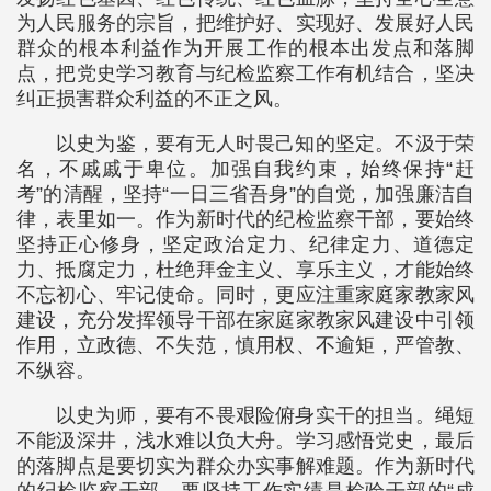
为人民服务的宗旨，把维护好、实现好、发展好人民
群众的根本利益作为开展工作的根本出发点和落脚
点，把党史学习教育与纪检监察工作有机结合，坚决
纠正损害群众利益的不正之风。
以史为鉴，要有无人时畏己知的坚定。不汲于荣
名，不戚戚于卑位。加强自我约束，始终保持“赶
考”的清醒，坚持“一日三省吾身”的自觉，加强廉洁自
律，表里如一。作为新时代的纪检监察干部，要始终
坚持正心修身，坚定政治定力、纪律定力、道德定
力、抵腐定力，杜绝拜金主义、享乐主义，才能始终
不忘初心、牢记使命。同时，更应注重家庭家教家风
建设，充分发挥领导干部在家庭家教家风建设中引领
作用，立政德、不失范，慎用权、不逾矩，严管教、
不纵容。
以史为师，要有不畏艰险俯身实干的担当。绳短
不能汲深井，浅水难以负大舟。学习感悟党史，最后
的落脚点是要切实为群众办实事解难题。作为新时代