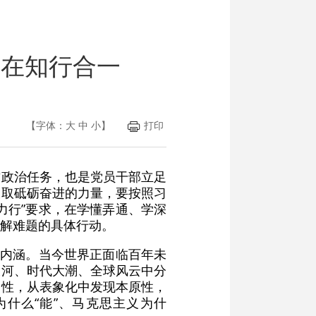
重在知行合一
【字体：
大
中
小
】
打印
政治任务，也是党员干部立足
汲取砥砺奋进的力量，要按照习
力行”要求，在学懂弄通、学深
解难题的具体行动。
本内涵。当今世界正面临百年未
长河、时代大潮、全球风云中分
造性，从表象化中发现本原性，
什么“能”、马克思主义为什