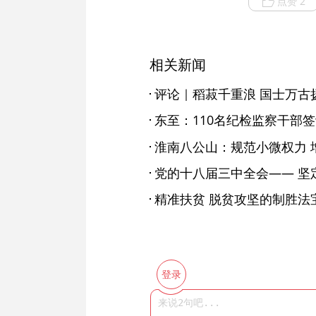
点赞 2
相关新闻
评论｜稻菽千重浪 国士万古
淮南八公山：规范小微权力 
精准扶贫 脱贫攻坚的制胜法
登录