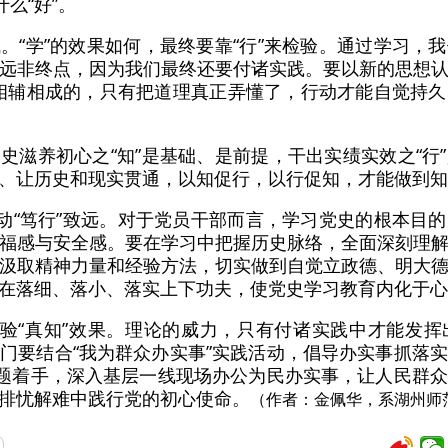
么“好”。
。“学”的效果如何，最终要靠“行”来检验。通过学习，
远非终点，因为我们最终还要付诸实践。要以新的思想
”是相辅相成的，只有把道理真正弄懂了，行动才能自觉持
史滋养初心之“知”是基础、是前提，干出实绩实效之“行
、让历史和现实贯通，以知促行，以行促知，才能做到知
推动“笃行”致远。对于党员干部而言，学习党史的根本目
福感与安全感。要在学习中把握历史脉络，全面深刻理
汲取精神力量和经验方法，切实做到自觉立政德、明大
在落细、落小、落实上下功夫，使党史学习教育内化于心
检验“真知”效果。理论的威力，只有付诸实践中才能发
门要结合“我为群众办实事”实践活动，倡导办实事抓落
问题着手，深入基层一线现场办公为民办实事，让人民群
排忧解难中践行党的初心使命。
（作者：金佩华，系湖州师