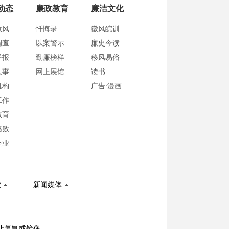
动态
廉政教育
廉洁文化
政风
忏悔录
徽风皖训
调查
以案警示
廉史今读
举报
勤廉榜样
移风易俗
人事
网上展馆
读书
机构
广告·漫画
工作
教育
腐败
企业
业
新闻媒体
止复制或镜像