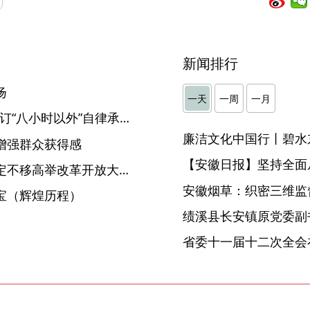
新闻排行
扬
一天
一周
一月
东至：110名纪检监察干部签订“八小时以外”自律承诺书
廉洁文化中国行丨碧水
增强群众获得感
【安徽日报】坚持全面
党的十八届三中全会—— 坚定不移高举改革开放大旗（辉煌历程）
安徽烟草：织密三维监督
宝（辉煌历程）
省委十一届十二次全会