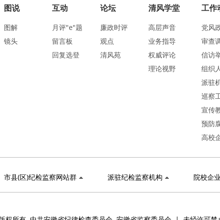
图说
互动
论坛
清风学堂
工作
图解
月评"e"题
廉政时评
高层声音
党风
镜头
留言板
观点
业务指导
审查
回复选登
清风苑
权威评论
信访
理论视野
组织
派驻
巡察
宣传
预防
高校
市县(区)纪检监察网站群
派驻纪检监察机构
院校企
版权所有 中共安徽省纪律检查委员会 安徽省监察委员会 | 未经许可禁