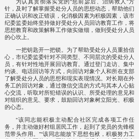
为认真贯彻落实党的“惩前毖后、治病救人”方
针，及时了解掌握受处分人员的思想动态，帮助他们
正确认识和改正错误，化消极因素为积极因素，该市
纪委监委始终坚持做好受处分人员回访教育工作，将
思想教育和政策解释工作做实做细，做到受处分人员
的心坎上。
一把钥匙开一把锁。为了帮助受处分人员重拾信
心，市纪委监委针对不同类型、不同层次的受处分人
员，有针对性地开展回访教育。通过登门走访、集中
约谈、电话回访等方式，向回访对象个人和所在支部
了解受处分人员的思想和现实表现情况。对长期在外
务工的回访对象，通过微信交流的方式与其本人心贴
心交流，听取对所犯错误的认识、所受处理的意见和
对组织的意见、要求，鼓励回访对象树立阳光、积极
的心态。
“该同志能积极主动配合社区完成各项工作任
务，并主动做好村组居民工作，起到了党员的先锋模
范带头作用。”“该同志能放下思想包袱，积极努力工