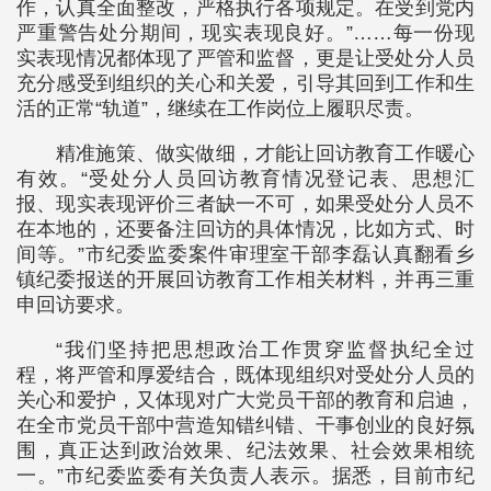
作，认真全面整改，严格执行各项规定。在受到党内
严重警告处分期间，现实表现良好。”……每一份现
实表现情况都体现了严管和监督，更是让受处分人员
充分感受到组织的关心和关爱，引导其回到工作和生
活的正常“轨道”，继续在工作岗位上履职尽责。
精准施策、做实做细，才能让回访教育工作暖心
有效。“受处分人员回访教育情况登记表、思想汇
报、现实表现评价三者缺一不可，如果受处分人员不
在本地的，还要备注回访的具体情况，比如方式、时
间等。”市纪委监委案件审理室干部李磊认真翻看乡
镇纪委报送的开展回访教育工作相关材料，并再三重
申回访要求。
“我们坚持把思想政治工作贯穿监督执纪全过
程，将严管和厚爱结合，既体现组织对受处分人员的
关心和爱护，又体现对广大党员干部的教育和启迪，
在全市党员干部中营造知错纠错、干事创业的良好氛
围，真正达到政治效果、纪法效果、社会效果相统
一。”市纪委监委有关负责人表示。据悉，目前市纪