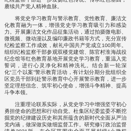
赓续共产党人精神血脉。
将党史学习教育与警示教育、党性教育、廉洁文
化教育融为一体，增强党史学习教育吸引力和感染
力。开展廉洁文化作品征集活动，通过拍摄微电影、
微视频、微动漫以及编印廉政书籍等方式，充分宣传
纪检监察工作成效，献礼中国共产党成立100周年。
组织纪检监察干部参观双楼党建馆、陈官村淮海战役
纪念馆等红色教育基地开展党史学习教育，重温入党
誓词，进行心灵净化和精神洗礼。结合新一轮深
化“三个以案”警示教育活动，有计划分期分批组织全
区党员干部到赴警示教育中心开展警示教育，进一步
坚定理想信念、筑牢初心使命，增强斗争精神、提高
斗争本领。
注重理论联系实际，从党史学习中增强坚守初心
勇担使命的思想和行动自觉。杜集区纪委监委不断挖
掘党的纪律建设历史和其所蕴含的新时代全面从严治
党内涵，做深做实做细监督工作。研究修订政治监督