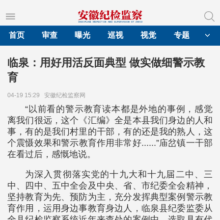
首页
审查
曝光
巡视
视觉
专题
临泉：用好用活反面典型 做实做细警示教
育
04-19 15:29
安徽纪检监察网
“以前看的警示教育读本都是外地的事例，感觉
离我们很远，这个《汇编》全是本县我们身边的人和
事，有的是我们村里的干部，有的还是我的熟人，这
个震慑效果和警示教育作用非常好......”庙岔镇一干部
在看过后，感慨地说。
为深入贯彻落实党的十九大和十九届二中、三
中、四中、五中全会及中央、省、市纪委全会精神，
坚持教育为先、预防为主，充分发挥典型案例警示教
育作用，运用身边事教育身边人，临泉县纪委监委从
全县纪检监察系统近年来查处的案例中，选取具有代