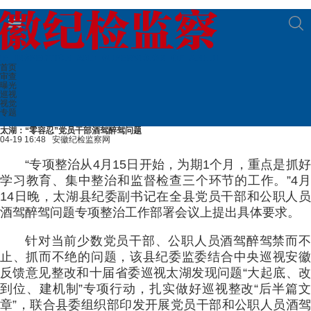
首页
审查
曝光
巡视
视觉
专题
太湖：“零容忍”党员干部酒驾醉驾问题
04-19 16:48
安徽纪检监察网
“专项整治从4月15日开始，为期1个月，重点是抓好
学习教育、集中整治和监督检查三个环节的工作。”4月
14日晚，太湖县纪委副书记在全县党员干部和公职人员
酒驾醉驾问题专项整治工作部署会议上提出具体要求。
针对当前少数党员干部、公职人员酒驾醉驾禁而不
止、抓而不绝的问题，该县纪委监委结合中央巡视安徽
反馈意见整改和十届省委巡视太湖发现问题“大起底、改
到位、建机制”专项行动，扎实做好巡视整改“后半篇文
章”，联合县委组织部印发开展党员干部和公职人员酒驾