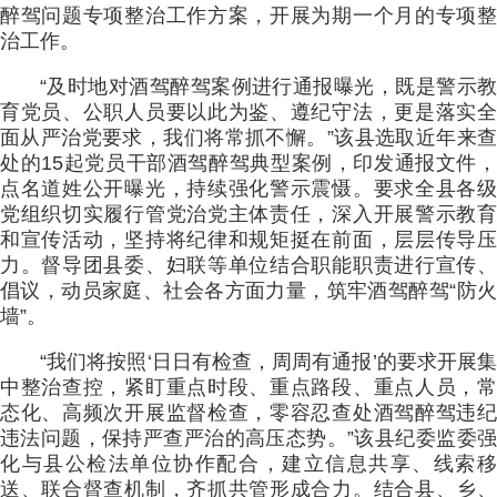
醉驾问题专项整治工作方案，开展为期一个月的专项整
治工作。
“及时地对酒驾醉驾案例进行通报曝光，既是警示教
育党员、公职人员要以此为鉴、遵纪守法，更是落实全
面从严治党要求，我们将常抓不懈。”该县选取近年来查
处的15起党员干部酒驾醉驾典型案例，印发通报文件，
点名道姓公开曝光，持续强化警示震慑。要求全县各级
党组织切实履行管党治党主体责任，深入开展警示教育
和宣传活动，坚持将纪律和规矩挺在前面，层层传导压
力。督导团县委、妇联等单位结合职能职责进行宣传、
倡议，动员家庭、社会各方面力量，筑牢酒驾醉驾“防火
墙”。
“我们将按照‘日日有检查，周周有通报’的要求开展集
中整治查控，紧盯重点时段、重点路段、重点人员，常
态化、高频次开展监督检查，零容忍查处酒驾醉驾违纪
违法问题，保持严查严治的高压态势。”该县纪委监委强
化与县公检法单位协作配合，建立信息共享、线索移
送、联合督查机制，齐抓共管形成合力。结合县、乡、