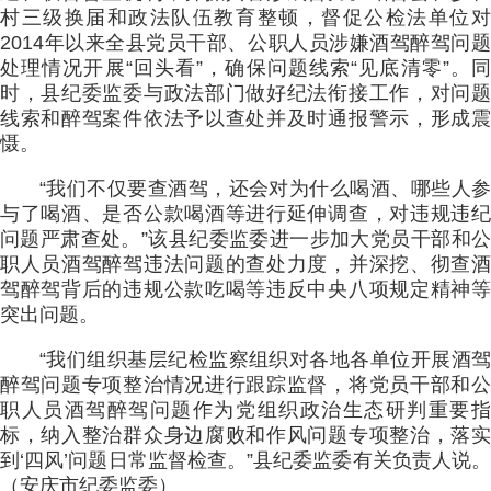
村三级换届和政法队伍教育整顿，督促公检法单位对
2014年以来全县党员干部、公职人员涉嫌酒驾醉驾问题
处理情况开展“回头看”，确保问题线索“见底清零”。同
时，县纪委监委与政法部门做好纪法衔接工作，对问题
线索和醉驾案件依法予以查处并及时通报警示，形成震
慑。
“我们不仅要查酒驾，还会对为什么喝酒、哪些人参
与了喝酒、是否公款喝酒等进行延伸调查，对违规违纪
问题严肃查处。”该县纪委监委进一步加大党员干部和公
职人员酒驾醉驾违法问题的查处力度，并深挖、彻查酒
驾醉驾背后的违规公款吃喝等违反中央八项规定精神等
突出问题。
“我们组织基层纪检监察组织对各地各单位开展酒驾
醉驾问题专项整治情况进行跟踪监督，将党员干部和公
职人员酒驾醉驾问题作为党组织政治生态研判重要指
标，纳入整治群众身边腐败和作风问题专项整治，落实
到‘四风’问题日常监督检查。”县纪委监委有关负责人说。
（安庆市纪委监委）