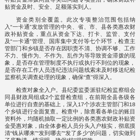
贴资金及时、安全、足额落实到人。
资金类别全覆盖。此次专项整治范围包括纳
入“一卡通”发放管理的中央、省、市、县各类惠农财
政补贴资金，重点从资金下达、打卡、监管、支付
及“一卡通”管理、国库集中支付等七个环节，检查主
管部门和乡镇是否存在因职责不清、协调不够、工作
不力、慢作为、不作为、乱作为等导致资金滞拨的现
象，是否存在管理制度不执行或执行不到位的现象，
是否存在工作人员违纪违法问题线索未及时移送纪检
监察机关调查处理的现象，确保“查”得深入。
检查对象全入户。县纪委监委派驻纪检监察组会
同县财政局组成2个监督检查组，在前期全县各级各
单位进行自查的基础上，深入17个涉农主管部门和18
个乡镇进行全面复查。检查中，除查看各单位的账目
资料外，均随机抽取一定比例的各类惠农财政补贴资
金受惠对象，由全体参检人员分头入户核实，彻底摸
清“钱从哪来”“发到哪去”“发了多少”的问题，切实做到