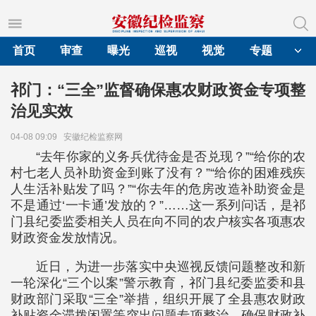
首页
审查
曝光
巡视
视觉
专题
祁门：“三全”监督确保惠农财政资金专项整
治见实效
04-08 09:09
安徽纪检监察网
“去年你家的义务兵优待金是否兑现？”“给你的农
村七老人员补助资金到账了没有？”“给你的困难残疾
人生活补贴发了吗？”“你去年的危房改造补助资金是
不是通过‘一卡通’发放的？”……这一系列问话，是祁
门县纪委监委相关人员在向不同的农户核实各项惠农
财政资金发放情况。
近日，为进一步落实中央巡视反馈问题整改和新
一轮深化“三个以案”警示教育，祁门县纪委监委和县
财政部门采取“三全”举措，组织开展了全县惠农财政
补贴资金滞拨闲置等突出问题专项整治，确保财政补