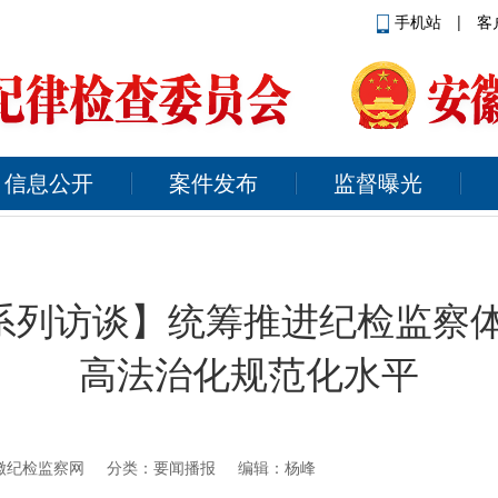
手机站
|
客
信息公开
案件发布
监督曝光
9”系列访谈】统筹推进纪检监察
高法治化规范化水平
徽纪检监察网
分类：要闻播报 编辑：杨峰