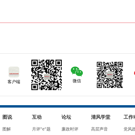
微信
客户端
图说
互动
论坛
清风学堂
工作
图解
月评"e"题
廉政时评
高层声音
党风