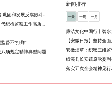
新闻排行
一体推进不敢腐不能腐不想腐 巩固和发展反腐败斗争压倒性胜利——纪委书记（纪检组长）谈学习贯彻五次全会精神
一天
一周
一月
坚持“三不”一体推进 推动新时代纪检监察工作高质量发展——纪委书记（纪检组长）谈学习贯彻五次全会精神
廉洁文化中国行丨碧水
【安徽日报】坚持全面
监督不“打烊”
安徽烟草：织密三维监督
央八项规定精神典型问题