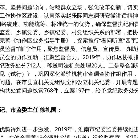
革。坚持问题导向，站稳群众立场，强化改革创新，切实
工作协作区建设。认真落实赵乐际同志调研安徽讲话精神
网络统建、功能统筹、标准统一的优势，确保监督执纪问
监委、乡镇党委、乡镇纪委、村党组织关系的部署，把协
完善《协作区业务指导手册》，探索推行“看问听查”四字
员监督“前哨”作用，聚焦监督员、信息员、宣传员、协助
员会的协作互动，汇聚监督合力。2019年，协作区协助
予党纪政务处分712人，移送司法机关处理20人。二是整合
见（试行）》，巩固深化派驻机构审查调查协作组作用，
问题。在市县直机关党组织全部设立机关纪委，开展专题
共处置问题线索768件，立案197件，给予党纪政务处分
记、市监委主任 徐礼国：
优势得到进一步激发。2019年，淮南市纪委监委持续推
里”。在健全完善19个派驻乡镇（街道）纪检监察室，实现