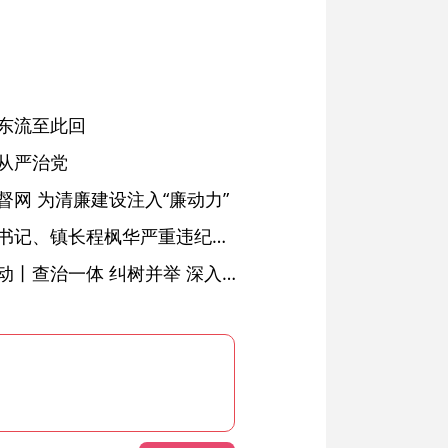
东流至此回
从严治党
网 为清廉建设注入“廉动力”
绩溪县长安镇原党委副书记、镇长程枫华严重违纪违法被开除党籍和公职
落实五次全会精神见行动丨查治一体 纠树并举 深入推进风腐同查同治