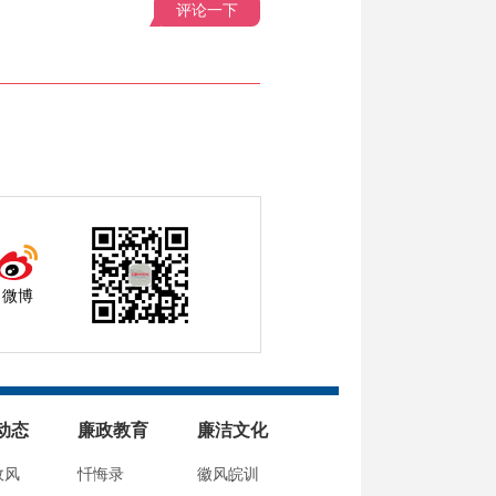
评论一下
微博
动态
廉政教育
廉洁文化
政风
忏悔录
徽风皖训