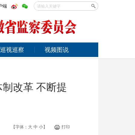
户端
巡视巡察
视频图说
体制改革 不断提
【字体：
大
中
小
】
打印