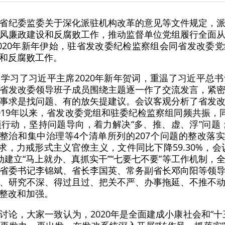
省纪委监委关于深化派驻机构改革的意见等文件规定，
风廉政建设和反腐败工作，推动监督单位党组履行全面
020年新年伊始，驻省发改委纪检监察组会同省发改委
和反腐败工作。
学习了习近平主席2020年新年贺词，重温了习近平总
省发改委领导班子成员围绕主题逐一作了交流发言，紧
事求是找问题、有的放矢提建议。会议客观分析了省发
019年以来，省发改委党组和驻委纪检监察组同频共振，同
行动，坚持问题导向，着力解决“多、推、虚、浮”问题
专项整治和集中治理等4个清单所列的207个问题的整改落
求，力戒形式主义官僚主义，文件同比下降59.30%，会议
动建立“马上就办、真抓实干”“七要七不要”等工作机制，
省委书记李锦斌、省长李国英、常务副省长邓向阳等领
、研究不深、得过且过、把关不严、办事拖延、不推不
整改和加强。
讨论，大家一致认为，2020年是全面建成小康社会和“十