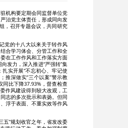
派驻机构要定期会同监督单位党
从严治党主体责任，形成同向发
党组，召开专题会议，共同研究
书记党的十八大以来关于转作风
密结合学习体会、分管工作和全
改委在工作作风和工作落实方面
向发力，深入推进“严强转”集
；扎实开展“不忘初心、牢记使
实；推深做实“三个以案”警示教
同比下降37.93%，督查检查
全委作风建设得到较大改观，工
导同志的多次批示和表扬。但同
动、浮于表面、不重实效等作风
三五”规划收官之年，省发改委