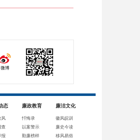
微博
动态
廉政教育
廉洁文化
政风
忏悔录
徽风皖训
调查
以案警示
廉史今读
举报
勤廉榜样
移风易俗