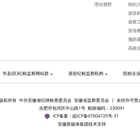
理论视野
组织
派驻
巡察
宣传
预防
高校
市县(区)纪检监察网站群
派驻纪检监察机构
院校企
版权所有 中共安徽省纪律检查委员会 安徽省监察委员会 | 未经许可禁
合肥市包河区中山路1号 邮政编码：230091
ICP备案：
皖ICP备07004725号-31
安徽新媒体集团技术支持