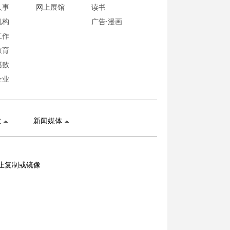
人事
网上展馆
读书
机构
广告·漫画
工作
教育
腐败
企业
业
新闻媒体
止复制或镜像