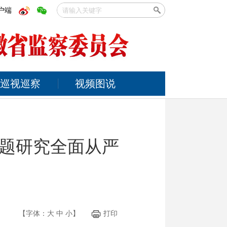
户端
巡视巡察
视频图说
题研究全面从严
【字体：
大
中
小
】
打印