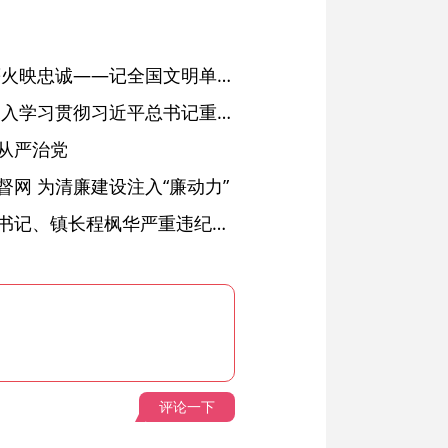
红土濉溪扬清风 文明薪火映忠诚——记全国文明单位、安徽省濉溪县纪委监委
省委常委会会议强调 深入学习贯彻习近平总书记重要讲话精神 以高质量党建引领高质量发展 梁言顺主持并讲话
从严治党
网 为清廉建设注入“廉动力”
绩溪县长安镇原党委副书记、镇长程枫华严重违纪违法被开除党籍和公职
评论一下